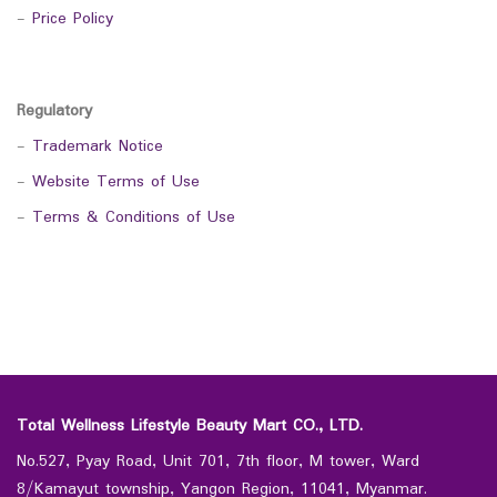
-
Price Policy
Regulatory
-
Trademark Notice
-
Website Terms of Use
-
Terms & Conditions of Use
Total Wellness Lifestyle Beauty Mart CO., LTD.
No.527, Pyay Road, Unit 701, 7th floor, M tower, Ward
8/Kamayut township, Yangon Region, 11041, Myanmar.