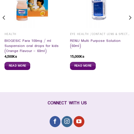
HEALTH
EYE HEALTH /CONTACT LENS & SPECTICALS
BIOGESIC Para 100mg / ml
RENU Multi Purpose Solution
Suspension oral drops for kids
(60ml)
(Orange Flavour – 60ml)
4,500
Ks
15,000
Ks
READ MORE
READ MORE
CONNECT WITH US