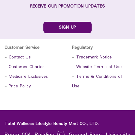
RECEIVE OUR PROMOTION UPDATES
SIGN UP
Customer Service
Regulatory
-
Contact Us
-
Trademark Notice
-
Customer Charter
-
Website Terms of Use
-
Medicare Exclusives
-
Terms & Conditions of
-
Price Policy
Use
Total Wellness Lifestyle Beauty Mart CO., LTD.
Room 004, Building (C), Ground Floor, University