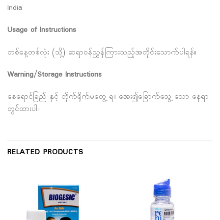
India
Usage of Instructions
တစ်နေ့တစ်လုံး (သို့) ဆရာဝန်ညွှန်ကြားသည့်အတိုင်းသောက်ပါရန်။
Warning/Storage Instructions
နေရောင်ခြည် နှင့် တိုက်ရိုက်မတွေ့ ရ။ အေး၍ခြောက်သွေ့ သော နေရာ
တွင်ထားပါ။
RELATED PRODUCTS