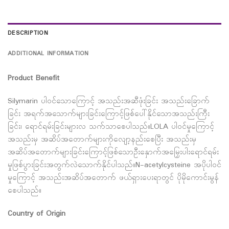
DESCRIPTION
ADDITIONAL INFORMATION
Product Benefit
Silymarin ပါဝင်သောကြောင့် အသည်းအဆီဖုံးခြင်း အသည်းခြောက်
ခြင်း အရက်အသောက်များခြင်းကြောင့်ဖြစ်ပေါ်နိုင်သောအသည်းကြီး
ခြင်း၊ ရောင်ရမ်းခြင်းများလ သက်သာစေပါသည်။LOLA ပါဝင်မှုကြောင့်
အသည်းမှ အဆိပ်အတောက်များကိုလျော့နည်းစေပြီး အသည်းမှ
အဆိပ်အတောက်များခြင်းကြောင့်ဖြစ်သောဦးနှောက်အမြှေးပါးရောင်ရမ်း
မှုဖြစ်ပွားခြင်းအတွက်လဲသောက်နိုင်ပါသည်။N-acetylcysteine အပိုပါဝင်
မှုကြောင့် အသည်းအဆိပ်အတောက် ဖယ်ရှားပေးရာတွင် ပိုမိုကောင်းမွန်
စေပါသည်။
Country of Origin