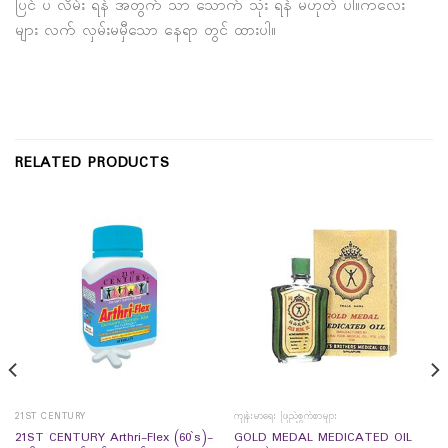
ပြင် ပ လိမ်း ရန် အတွက် သာ သောက် သုံး ရန် မဟုတ် ပါ။ကလေး
များ လက် လှမ်းမမှီသော နေရာ တွင် ထားပါ။
RELATED PRODUCTS
21ST CENTURY
ကျန်းမာရေး ဖြည့်စွက်စာများ
21ST CENTURY Arthri-Flex (60`s)-
GOLD MEDAL MEDICATED OIL