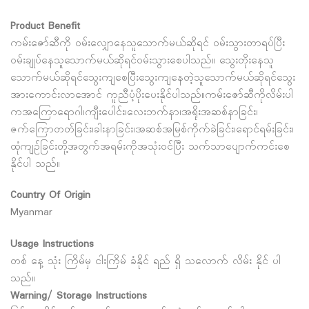
Product Benefit
ကမ်းဇော်ဆီကို ဝမ်းလျှောနေသူသောက်မယ်ဆိုရင် ဝမ်းသွားတာရပ်ပြီး
ဝမ်းချုပ်နေသူသောက်မယ်ဆိုရင်ဝမ်းသွားစေပါသည်။ သွေးတိုးနေသူ
သောက်မယ်ဆိုရင်သွေးကျစေပြီးသွေးကျနေတဲ့သူသောက်မယ်ဆိုရင်သွေး
အားကောင်းလာအောင် ကူညီပံ့ပိုးပေးနိုင်ပါသည်။ကမ်းဇော်ဆီကိုလိမ်းပါ
ကအကြောရောဂါ၊ကျီးပေါင်း၊လေးဘက်နာ၊အရိုးအဆစ်နာခြင်း၊
ဇက်ကြောတတ်ခြင်း၊ခါးနာခြင်း၊အဆစ်အမြစ်ကိုက်ခဲခြင်း၊ရောင်ရမ်းခြင်း၊
ထုံကျဥ်ခြင်းတို့အတွက်အရမ်းကိုအသုံးဝင်ပြီး သက်သာပျောက်ကင်းစေ
နိုင်ပါ သည်။
Country Of Origin
Myanmar
Usage Instructions
တစ် နေ့ သုံး ကြိမ်မှ ငါးကြိမ် ခံနိုင် ရည် ရှိ သလောက် လိမ်း နိုင် ပါ
သည်။
Warning/ Storage Instructions