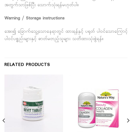
အတွက်သာဖြစ်ပြီး သောက်သုံးရန်မဟုတ်ပါ။
Warning / Storage instructions
အေး၍ ခြောက်သွေ့သောနေရာတွင် ထားရန်နှင့် ပရုတ် ပါဝင်သောကြောင့်
ပါဝင်ပစ္စည်းများနှင့် ဓာတ်မတည့်သူများ သတိထားသုံးစွဲရန်။
RELATED PRODUCTS