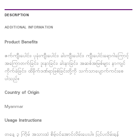
DESCRIPTION
ADDITIONAL INFORMATION
Product Benefits
ဇက်ကျီးပေါင်း၊ ပုခုံးကျီးပေါင်း၊ ခါးကျီးပေါင်း၊ ကျီးပေါင်းရောဂါကြောင့်
အကြောတက်ခြင်း၊ ဒူးနာခြင်း၊ ခါးနာခြင်း၊ အဆစ်အမြစ်များ နာကျင်
ကိုက်ခဲခြင်း၊ ထိခိုက်ဒဏ်ရာဖြစ်ခြင်းတို့ကို သက်သာပျောက်ကင်းစေ
ပါသည်။
Country of Origin
Myanmar
Usage Instructions
တနေ့ ၃ ကြိမ် အသားထဲ စိမ့်ဝင်အောင်လိမ်းပေးပါ။ ပြင်ပလိမ်းရန်