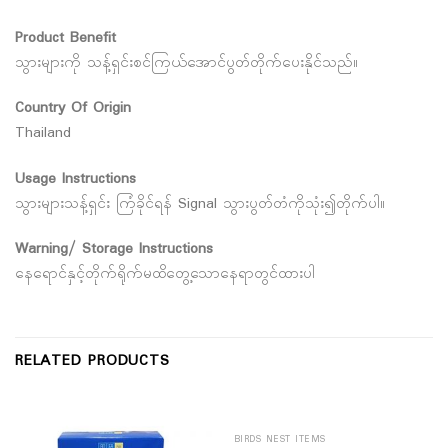
Product Benefit
သွားများကို သန့်ရှင်းစင်ကြယ်အောင်ပွတ်တိုက်ပေးနိုင်သည်။
Country Of Origin
Thailand
Usage Instructions
သွားများသန့်ရှင်း ကြံခိုင်ရန် Signal သွားပွတ်တံကိုသုံး၍တိုက်ပါ။
Warning/ Storage Instructions
နေရောင်နှင့်တိုက်ရိုက်မထိတွေ့သောနေရာတွင်ထားပါ
RELATED PRODUCTS
BIRDS NEST ITEMS