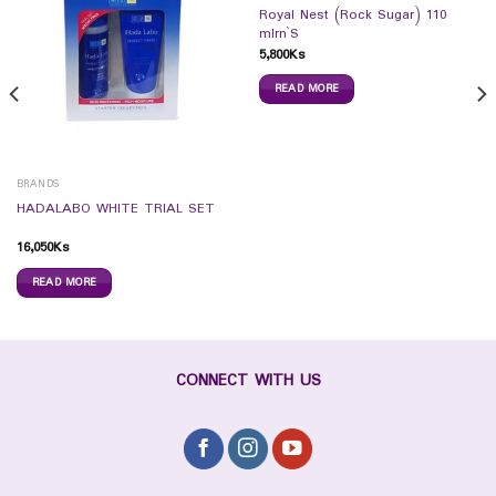
Royal Nest (Rock Sugar) 110
mlrn`S
5,800
Ks
READ MORE
BRANDS
HADALABO WHITE TRIAL SET
16,050
Ks
READ MORE
CONNECT WITH US