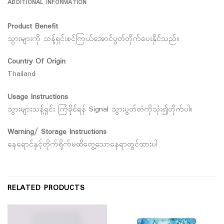
ADDITIONAL INFORMATION
Product Benefit
သွားများကို သန့်ရှင်းစင်ကြယ်အောင်ပွတ်တိုက်ပေးနိုင်သည်။
Country Of Origin
Thailand
Usage Instructions
သွားများသန့်ရှင်း ကြံခိုင်ရန် Signal သွားပွတ်တံကိုသုံး၍တိုက်ပါ။
Warning/ Storage Instructions
နေရောင်နှင့်တိုက်ရိုက်မထိတွေ့သောနေရာတွင်ထားပါ
RELATED PRODUCTS