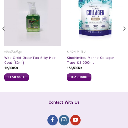
ခေါင်းလိမ်းဆီများ
KINOHIMITSU
Wite Orkid GreenTea Silky Hair
Kinohimitsu Marine Collagen
Coat (85ml)
Type1&3 5000mg
12,300
Ks
153,500
Ks
READ MORE
READ MORE
Contact With Us