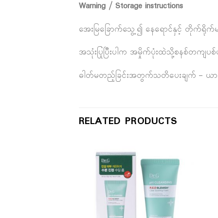
Warning / Storage instructions
အေးမြခြောက်သွေ့၍ နေရောင်နှင့် တိုက်ရိုက
အသုံးပြုပြီးပါက အမှိုက်ပုံးထဲသို့စနစ်တကျပစ်
ဓါတ်မတည့်ခြင်းအတွက်သတိပေးချက် – ယားယံ
RELATED PRODUCTS