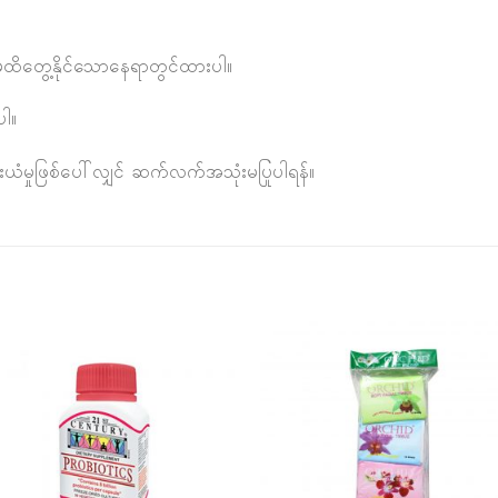
်မထိတွေ့နိုင်သောနေရာတွင်ထားပါ။
ပါ။
မှုဖြစ်ပေါ်လျှင် ဆက်လက်အသုံးမပြုပါရန်။