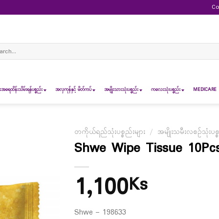
Co
ch
ရေထိန်းသိမ်းရန်ပစ္စည်း
အလှကုန်နှင့် မိတ်ကပ်
အမျိုးသားသုံးပစ္စည်း
ကလေးသုံးပစ္စည်း
MEDICARE 
တကိုယ်ရည်သုံးပစ္စည်းများ
/
အမျိုးသမီးလစဉ်သုံးပစ္
Shwe Wipe Tissue 10Pc
1,100
Ks
Shwe – 198633