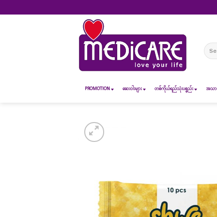
Skip
to
content
Sear
for:
PROMOTION
ဆေး၀ါးများ
တစ်ကိုယ်ရည်သုံးပစ္စည်း
အသားအ