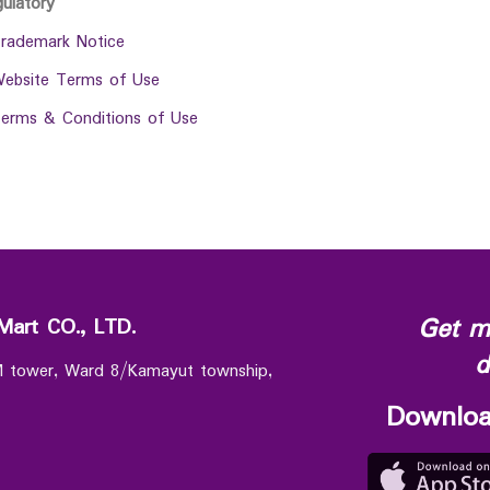
gulatory
rademark Notice
ebsite Terms of Use
erms & Conditions of Use
Get m
Mart CO., LTD.
d
 M tower, Ward 8/Kamayut township,
Downloa