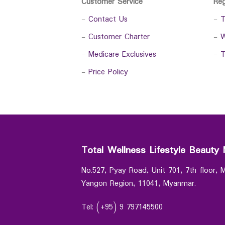
Customer Service
Re
-
Contact Us
-
T
-
Customer Charter
-
W
-
Medicare Exclusives
-
T
-
Price Policy
Total Wellness Lifestyle Beauty 
No.527, Pyay Road, Unit 701, 7th floor,
Yangon Region, 11041, Myanmar.
Tel: (+95) 9 797145500