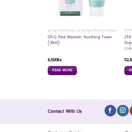
မျက်နှာသစ်ဆပ်ပြာများ နှင့် မျက်နှာပေါင်းတင်ကပ်ခွာများ
21S
DR.G Red Blemish Soothing Foam
21S
 Spa Salt (330g)
(30ml)
Sup
လမ်း
6,500
Ks
52,8
READ MORE
R
Contact With Us