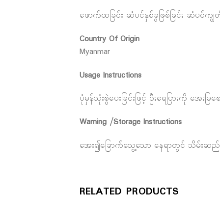
ဖောက်ထခြင်း ဆံပင်နှစ်ခွဖြစ်ခြင်း ဆံပင်က
Country Of Origin
Myanmar
Usage Instructions
ပုံမှန်သုံးစွဲပေးခြင်းဖြင့် ဦးရေပြားကို အ
Warning /Storage Instructions
အေး၍ခြောက်သွေ့သော နေရာတွင် သိမ်းဆည်းပ
RELATED PRODUCTS