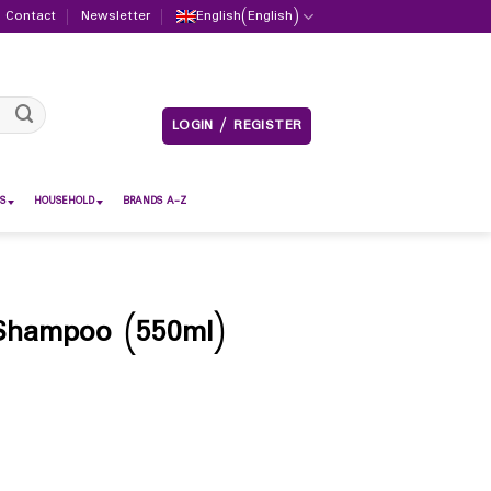
Contact
Newsletter
English
(
English
)
LOGIN / REGISTER
S
HOUSEHOLD
BRANDS A-Z
 Shampoo (550ml)