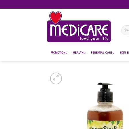
Skip
to
content
Sear
for:
PROMOTION
HEALTH
PERSONAL CARE
SKIN E