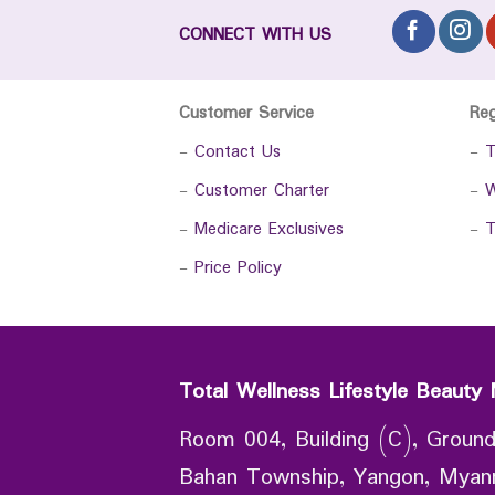
CONNECT WITH US
Customer Service
Re
-
Contact Us
-
T
-
Customer Charter
-
W
-
Medicare Exclusives
-
T
-
Price Policy
Total Wellness Lifestyle Beauty 
Room 004, Building (C), Ground
Bahan Township, Yangon, Mya