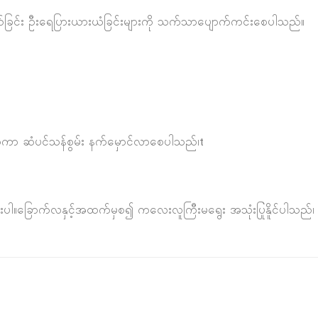
ျွတ်ခြင်း ဦးရေပြားယားယံခြင်းများကို သက်သာပျောက်ကင်းစေပါသည်။
ေးမြစေကာ ဆံပင်သန်စွမ်း နက်မှောင်လာစေပါသည်၊t
ါ။ခြောက်လနှင့်အထက်မှစ၍ ကလေးလူကြီးမရွေး အသုံးပြုနိူင်ပါသည်၊