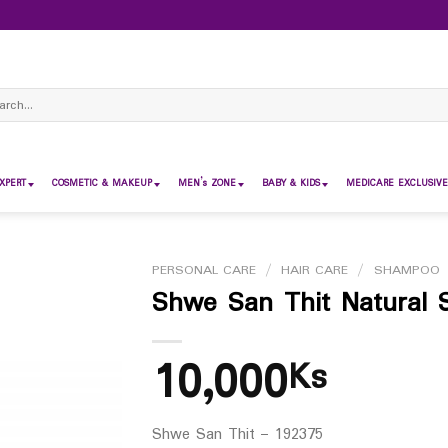
ch
XPERT
COSMETIC & MAKEUP
MEN’s ZONE
BABY & KIDS
MEDICARE EXCLUSIVE
PERSONAL CARE
/
HAIR CARE
/
SHAMPOO
Shwe San Thit Natural
10,000
Ks
Shwe San Thit – 192375