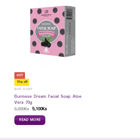
HOT
15% off
BAR SOAP
Burmese Dream Facial Soap Aloe
Vera 70g
6,000
Ks
5,100
Ks
READ MORE