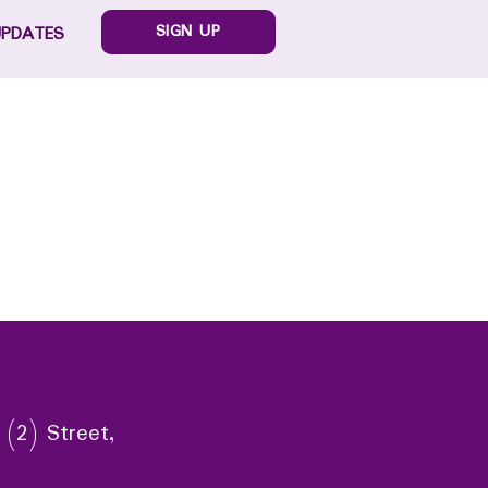
SIGN UP
UPDATES
 (2) Street,