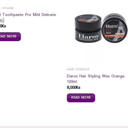
L HYGINE
0 Toothpaste Pro Mild Delicate
5g)
0
Ks
EAD MORE
HAIR POMODE
Elaros Hair Styling Wax Orange
100ml
8,000
Ks
READ MORE