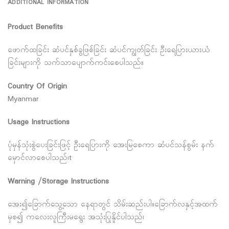
ADDITIONAL INFORMATION
Product Benefits
ဖောက်ထခြင်း ဆံပင်နှစ်ခွဖြစ်ခြင်း ဆံပင်ကျွတ်ခြင်း ဦးရေပြားယားယံ
ခြင်းများကို သက်သာပျောက်ကင်းစေပါသည်။
Country Of Origin
Myanmar
Usage Instructions
ပုံမှန်သုံးစွဲပေးခြင်းဖြင့် ဦးရေပြားကို အေးမြစေကာ ဆံပင်သန်စွမ်း နက်
မှောင်လာစေပါသည်၊t
Warning /Storage Instructions
အေး၍ခြောက်သွေ့သော နေရာတွင် သိမ်းဆည်းပါ။ခြောက်လနှင့်အထက်
မှစ၍ ကလေးလူကြီးမရွေး အသုံးပြုနိူင်ပါသည်၊