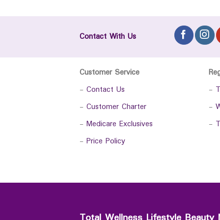
Contact With Us
Customer Service
Re
-
Contact Us
-
T
-
Customer Charter
-
W
-
Medicare Exclusives
-
T
-
Price Policy
Total Wellness Lifestyle Beauty 