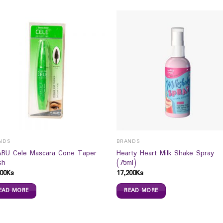
NDS
BRANDS
RU Cele Mascara Cone Taper
Hearty Heart Milk Shake Spray
sh
(75ml)
00
Ks
17,200
Ks
EAD MORE
READ MORE