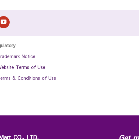
gulatory
rademark Notice
ebsite Terms of Use
erms & Conditions of Use
Get m
Mart CO., LTD.