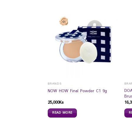
BRANDS
BRA
wn Waterproof
DOA
NOW HOW Final Powder C1 9g
er
Bru
25,000
Ks
16,3
READ MORE
R