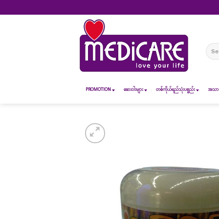
Skip
to
content
Sear
for:
PROMOTION
ဆေး၀ါးများ
တစ်ကိုယ်ရည်သုံးပစ္စည်း
အသားအ