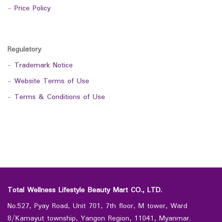
-
Price Policy
Regulatory
-
Trademark Notice
-
Website Terms of Use
-
Terms & Conditions of Use
Total Wellness Lifestyle Beauty Mart CO., LTD.
No.527, Pyay Road, Unit 701, 7th floor, M tower, Ward
8/Kamayut township, Yangon Region, 11041, Myanmar.