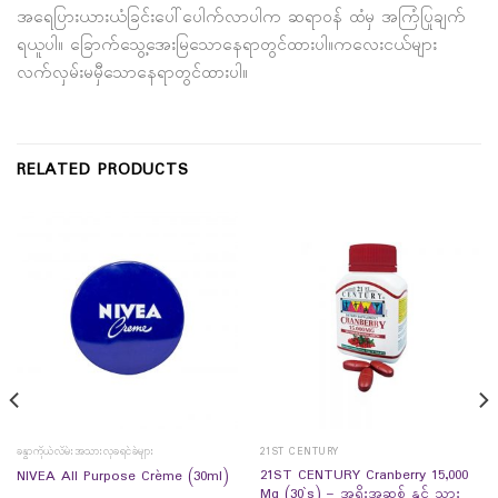
အရေပြားယားယံခြင်းပေါ်ပေါက်လာပါက ဆရာဝန် ထံမှ အကြံပြုချက်
ရယူပါ။ ခြောက်သွေ့အေးမြသောနေရာတွင်ထားပါ။ကလေးငယ်များ
လက်လှမ်းမမှီသောနေရာတွင်ထားပါ။
RELATED PRODUCTS
ခန္ဓာကိုယ်လိမ်းအသားလှခရင်ခ်များ
21ST CENTURY
21ST CENTURY Cranberry 15,000
NIVEA All Purpose Crème (30ml)
Mg (30`s) – အရိုးအဆစ် နှင့် သွား