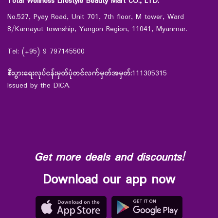
Total Wellness Lifestyle Beauty Mart CO., LTD.
No.527, Pyay Road, Unit 701, 7th floor, M tower, Ward
8/Kamayut township, Yangon Region, 11041, Myanmar.
Tel: (+95) 9 797145500
စီးပွားရေးလုပ်ငန်းမှတ်ပုံတင်လက်မှတ်အမှတ်:
111305315
Issued by the DICA.
Get more deals and discounts!
Download our app now