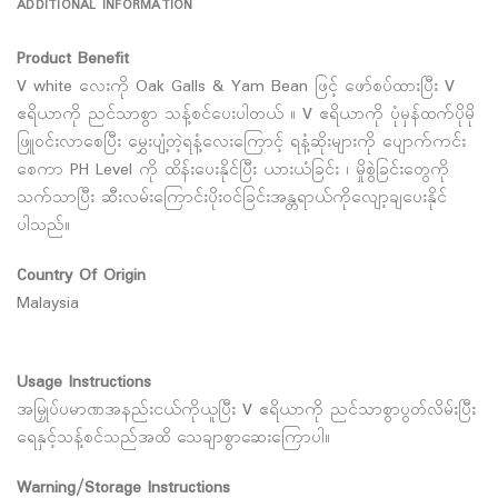
ADDITIONAL INFORMATION
Product Benefit
V white လေးကို Oak Galls & Yam Bean ဖြင့် ဖော်စပ်ထားပြီး V
ဧရိယာကို ညင်သာစွာ သန့်စင်ပေးပါတယ် ။ V ဧရိယာကို ပုံမှန်ထက်ပိုမို
ဖြူဝင်းလာစေပြီး မွှေးပျံ့တဲ့ရနံ့လေးကြောင့် ရနံ့ဆိုးများကို ပျောက်ကင်း
စေကာ PH Level ကို ထိန်းပေးနိုင်ပြီး ယားယံခြင်း ၊ မှိုစွဲခြင်းတွေကို
သက်သာပြီး ဆီးလမ်းကြောင်းပိုးဝင်ခြင်းအန္တရာယ်ကိုလျော့ချပေးနိုင်
ပါသည်။
Country Of Origin
Malaysia
Usage Instructions
အမြှုပ်ပမာဏအနည်းငယ်ကိုယူပြီး V ဧရိယာကို ညင်သာစွာပွတ်လိမ်းပြီး
ရေနှင့်သန့်စင်သည်အထိ သေချာစွာဆေးကြောပါ။
Warning/Storage Instructions