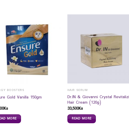
RGY BOOSTERS
HAIR SERUM
Dr.IN & Giovanni Crystal Revitaliz
ure Gold Vanilla 150gm
Hair Cream (120g)
00
Ks
33,500
Ks
EAD MORE
READ MORE