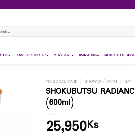
ch
XPERT
COSMETIC & MAKEUP
MEN’s ZONE
BABY & KIDS
MEDICARE EXCLUSIVE
PERSONAL CARE
/
SHOWER / BATH
/
BAT
SHOKUBUTSU RADIANC
(600ml)
25,950
Ks