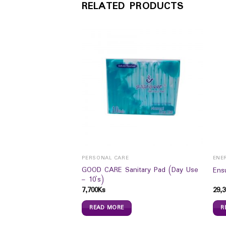
RELATED PRODUCTS
PERSONAL CARE
ENE
reProtect
GOOD CARE Sanitary Pad (Day Use
Ens
 (160g)
– 10`s)
7,700
Ks
29,3
READ MORE
R