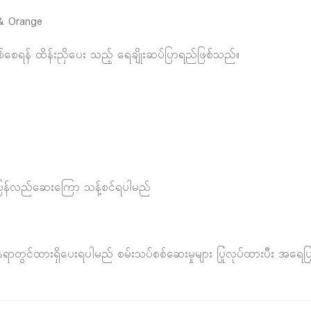
& Orange
်စေရန် ထိန်းညှိပေး သည့် ရေချိုးဆပ်ပြာရည်ဖြစ်သည်။
ိ့ ပြန်လည်ဆေးကြော သန့်စင်ရပါမည်
နေရာတွင်ထားရှိပေးရပါမည် စမ်းသပ်စစ်ဆေးမှုများ ပြုလုပ်ထားပီး အရေပြ