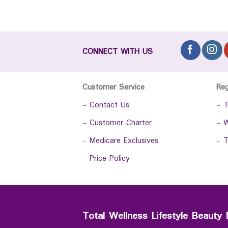
CONNECT WITH US
Customer Service
Re
-
Contact Us
-
T
-
Customer Charter
-
W
-
Medicare Exclusives
-
T
-
Price Policy
Total Wellness Lifestyle Beauty 