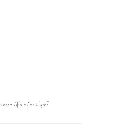
ားယားယံခြင်းလုံးဝ မဖြစ်ပါ