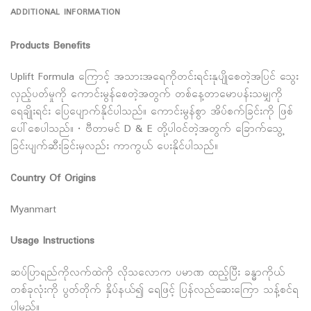
ADDITIONAL INFORMATION
Products Benefits
Uplift Formula ကြောင့် အသားအရေကိုတင်းရင်းနုပျိုစေတဲ့အပြင် သွေး
လှည့်ပတ်မှုကို ကောင်းမွန်စေတဲ့အတွက် တစ်နေ့တာမောပန်းသမျှကို
ရေချိုးရင်း ပြေပျောက်နိုင်ပါသည်။ ကောင်းမွန်စွာ အိပ်စက်ခြင်းကို ဖြစ်
ပေါ်စေပါသည်။ • ဗီတာမင် D & E တို့ပါဝင်တဲ့အတွက် ခြောက်သွေ့
ခြင်းပျက်ဆီးခြင်းမှလည်း ကာကွယ် ပေးနိုင်ပါသည်။
Country Of Origins
Myanmart
Usage Instructions
ဆပ်ပြာရည်ကိုလက်ထဲကို လိုသလောက ပမာဏ ထည့်ပြီး ခန္ဓာကိုယ်
တစ်ခုလုံးကို ပွတ်တိုက် နှိပ်နယ်၍ ရေဖြင့် ပြန်လည်ဆေးကြော သန့်စင်ရ
ပါမည်။