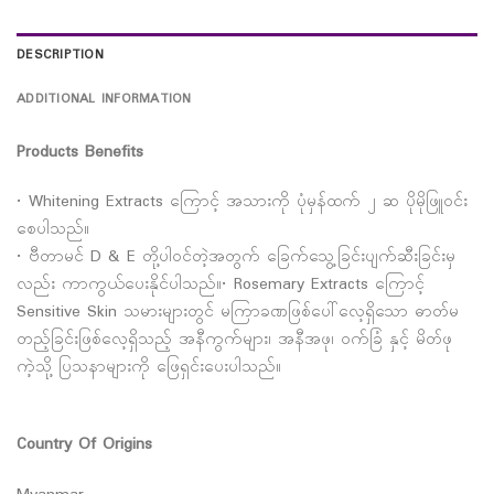
DESCRIPTION
ADDITIONAL INFORMATION
Products Benefits
• Whitening Extracts ကြောင့် အသားကို ပုံမှန်ထက် ၂ ဆ ပိုမိုဖြူဝင်း
စေပါသည်။
• ဗီတာမင် D & E တို့ပါဝင်တဲ့အတွက် ခြေက်သွေ့ခြင်းပျက်ဆီးခြင်းမှ
လည်း ကာကွယ်ပေးနိုင်ပါသည်။• Rosemary Extracts ကြောင့်
Sensitive Skin သမားများတွင် မကြာခဏဖြစ်ပေါ်လေ့ရှိသော ဓာတ်မ
တည့်ခြင်းဖြစ်လေ့ရှိသည့် အနီကွက်များ၊ အနီအဖု၊ ဝက်ခြံ နှင့် မိတ်ဖု
ကဲ့သို့ ပြသနာများကို ဖြေရှင်းပေးပါသည်။
Country Of Origins