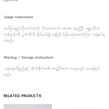
Myanmar
Usage Instructions
​​ဆပ်ပြာရည်ကိုလက်ထဲကို လိုသလောက် ပမာဏ ထည့်ပြီး ခန္ဓာကိုယ်
တစ်ခုလုံးကို ပွတ်တိုက် နှိပ်နယ်၍ ရေဖြင့် ပြန်လည်ဆေးကြော သန့်စင်ရ
ပါမည်။
Warning / Storage Instructions
‌ နေရောင်ခြည်နှင့် တိုက်ရိုက်မထိ တွေ့နိင်သော နေရာတွင် ထားရှိရပါ
မည်။
RELATED PRODUCTS