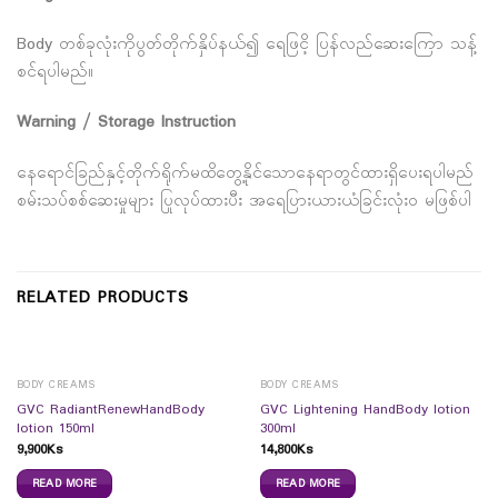
Body တစ်ခုလုံးကိုပွတ်တိုက်နှိပ်နယ်၍ ရေဖြငိ့ ပြန်လည်ဆေးကြော သန့်
စင်ရပါမည်။
Warning / Storage Instruction
နေရောင်ခြည်နှင့်တိုက်ရိုက်မထိတွေ့နိုင်သောနေရာတွင်ထားရှိပေးရပါမည်
စမ်းသပ်စစ်ဆေးမှုများ ပြုလုပ်ထားပီး အရေပြားယားယံခြင်းလုံးဝ မဖြစ်ပါ
RELATED PRODUCTS
BODY CREAMS
BODY CREAMS
GVC RadiantRenewHandBody
GVC Lightening HandBody lotion
lotion 150ml
300ml
9,900
Ks
14,800
Ks
READ MORE
READ MORE