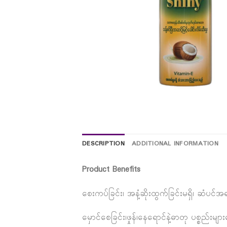
DESCRIPTION
ADDITIONAL INFORMATION
Product Benefits
စေးကပ်ခြင်း၊ အနံ့ဆိုးထွက်ခြင်းမရှိ၊ ဆံပင်
မှောင်စေခြင်း၊ဖှုန်၊နေရောင်နဲ့ဓာတု ပစ္စည်