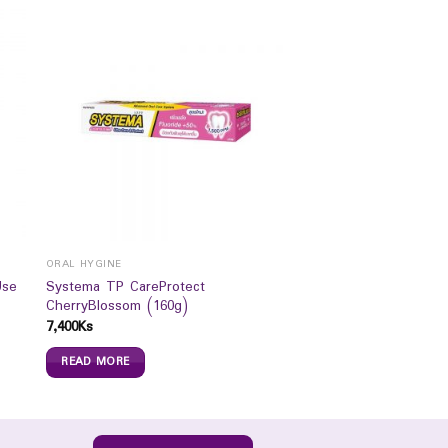
ORAL HYGINE
Use
Systema TP CareProtect
CherryBlossom (160g)
7,400
Ks
READ MORE