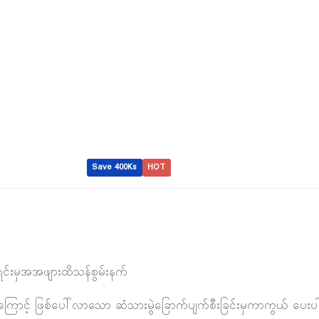
Save 400Ks
HOT
အရင်းမှအအဖျားထိသန်စွမ်းနက်
းများကြောင့် ဖြစ်ပေါ်လာသော ဆံသားမွဲခြောက်ပျက်စီးခြင်းမှကာကွယ် ပေး