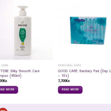
R CARE
PERSONAL CARE
TENE Silky Smooth Care
GOOD CARE Sanitary Pad (Day 
mpoo (450ml)
– 10`s)
00
Ks
7,700
Ks
EAD MORE
READ MORE