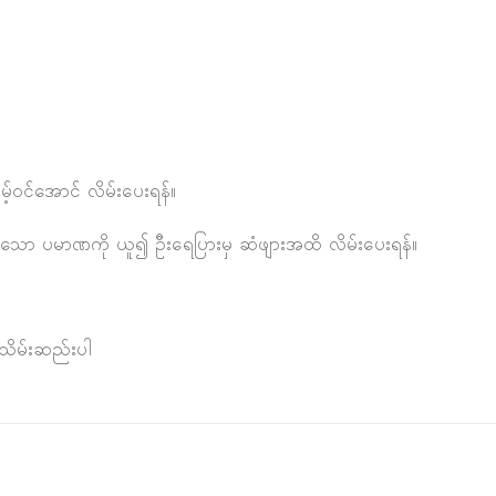
စိမ့်၀င်အောင် လိမ်းပေးရန်။
လိုအပ်သော ပမာဏကို ယူ၍ ဦးရေပြားမှ ဆံဖျားအထိ လိမ်းပေးရန်။
်သိမ်းဆည်းပါ