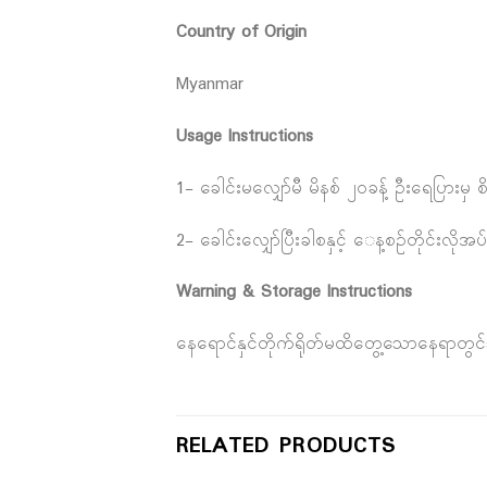
Country of Origin
Myanmar
Usage Instructions
1- ခေါင်းမလျှော်မီ မိနစ် ၂၀ခန့် ဦးရေပြားမှ 
2- ခေါင်းလျှော်ပြီးခါစနှင့် ‌ေန့စဥ်တိုင်း
Warning & Storage Instructions
နေရောင်နှင်တိုက်ရိုတ်မထိတွေ့သောနေရာတွင
RELATED PRODUCTS