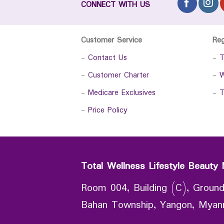
CONNECT WITH US
Customer Service
Re
-
Contact Us
-
T
-
Customer Charter
-
W
-
Medicare Exclusives
-
T
-
Price Policy
Total Wellness Lifestyle Beauty 
Room 004, Building (C), Ground
Bahan Township, Yangon, Mya