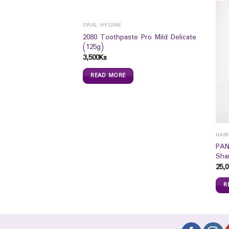
ORAL HYGINE
2080 Toothpaste Pro Mild Delicate
(125g)
3,500
Ks
READ MORE
HAI
enewing HBody lotion
PAN
Sha
25,0
R