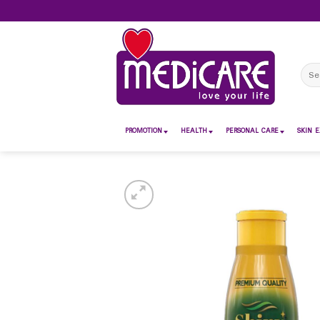
Skip
to
content
Sear
for:
PROMOTION
HEALTH
PERSONAL CARE
SKIN E