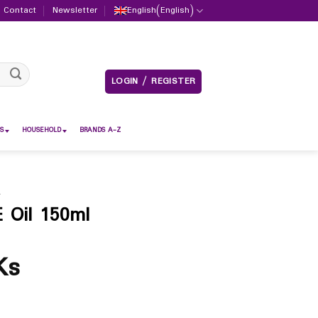
Contact
Newsletter
English
(
English
)
LOGIN / REGISTER
S
HOUSEHOLD
BRANDS A-Z
L
 Oil 150ml
Ks