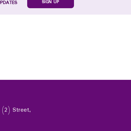
SIGN UP
UPDATES
 (2) Street,