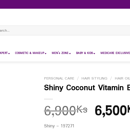
ch
XPERT
COSMETIC & MAKEUP
MEN’s ZONE
BABY & KIDS
MEDICARE EXCLUSIVE
PERSONAL CARE
/
HAIR STYLING
/
HAIR OI
Shiny Coconut Vitamin E
6,900
6,500
Ks
Shiny – 197271