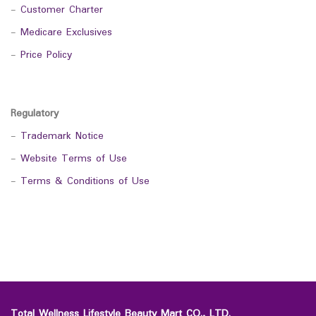
-
Customer Charter
-
Medicare Exclusives
-
Price Policy
Regulatory
-
Trademark Notice
-
Website Terms of Use
-
Terms & Conditions of Use
Total Wellness Lifestyle Beauty Mart CO., LTD.