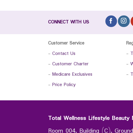
CONNECT WITH US
Customer Service
Re
-
Contact Us
-
T
-
Customer Charter
-
W
-
Medicare Exclusives
-
T
-
Price Policy
Total Wellness Lifestyle Beauty 
Room 004, Building (C), Ground