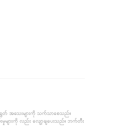
ံအမာရွတ် အသေးများကို သက်သာစေသည်။
းမှုများကို လည်း လျော့ချပေးသည်။ ဘက်တီး