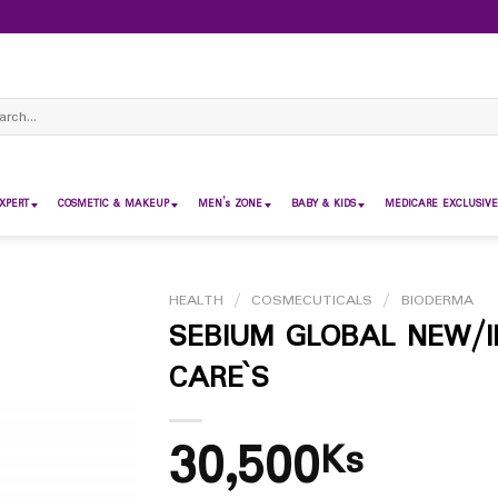
ch
XPERT
COSMETIC & MAKEUP
MEN’s ZONE
BABY & KIDS
MEDICARE EXCLUSIVE
HEALTH
/
COSMECUTICALS
/
BIODERMA
SEBIUM GLOBAL NEW/IN
CARE`S
30,500
Ks