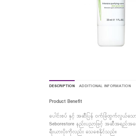
DESCRIPTION
ADDITIONAL INFORMATION
Product Benefit
ပေါင်းစပ် နှင့် အဆီပြန် ဝက်ခြံထွက်လွယ
Seborestore နည်းပညာဖြင့် အဆီအရည်အသွေး
ရီးယားပိုးကိုလည်း သေစေနိုင်သည်။