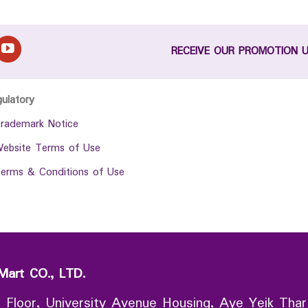
RECEIVE OUR PROMOTION 
gulatory
rademark Notice
ebsite Terms of Use
erms & Conditions of Use
Mart CO., LTD.
 Floor, University Avenue Housing, Aye Yeik Thar