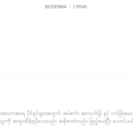
BIODERMA – 179546
်သောအသားအရေ ပိုင်ရှင်များအတွက် အမဲစက်၊ ဆားဝက်ခြံ နှင့် ဝက်ခြ
ကို အထူးထိန်းညှိပေးသည်။ အစိုဓာတ်လည်း ဖြည့်ပေးပြီး ယောင်ယမ်