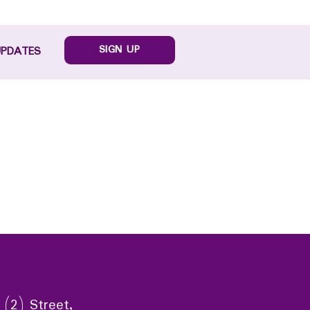
SIGN UP
UPDATES
 (2) Street,