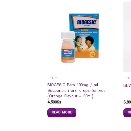
VERAGE
HEALTH
HEA
BIOGESIC Para 100mg / ml
Lemon
BEV
Suspension oral drops for kids
(Orange Flavour – 60ml)
4,500
Ks
6,80
READ MORE
R