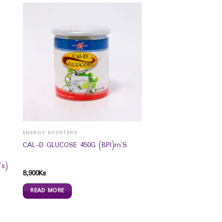
ENERGY BOOSTERS
CAL-D GLUCOSE 450G (BPI)rn`S
`s)
8,900
Ks
READ MORE