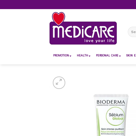
Skip
to
content
Sear
for:
PROMOTION
HEALTH
PERSONAL CARE
SKIN E