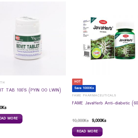
HOT
LTH
Save 1000Ks
IT TAB 100`S (PYIN OO LWIN)
FAME PHARMACEUTICALS
FAME JavaHerb Anti-diabetic (60
0
Ks
EAD MORE
10,000
Ks
9,000
Ks
READ MORE