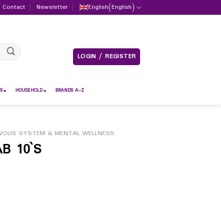
Contact
Newsletter
English
(
English
)
LOGIN / REGISTER
S
HOUSEHOLD
BRANDS A-Z
VOUS SYSTEM & MENTAL WELLNESS
B 10`S