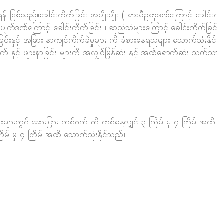
 ဖြစ်သည်။ခေါင်းကိုက်ခြင်း အမျိုးမျိုး ( ရာသီဥတုဒဏ်ကြောင့် ခေါင်းကိ
်ရေးပျက်ဒဏ်ကြောင့် ခေါင်းကိုက်ခြင်း ၊ ဆူညံသံများကြောင့် ခေါင်းကိုက်ခ
ြင်းနှင့် အခြား နာကျင်ကိုက်ခဲမှုများ ကို ခံစားနေရသူများ သောက်သုံ
က် နှင့် ဖျားနာခြင်း များကို အလျှင်မြန်ဆုံး နှင့် အထိရောက်ဆုံး သ
ျားတွင် ဆေးပြား တစ်ဝက် ကို တစ်နေ့လျှင် ၃ ကြိမ် မှ ၄ ကြိမ် အထိ သ
ြိမ် မှ ၄ ကြိမ် အထိ သောက်သုံးနိုင်သည်။