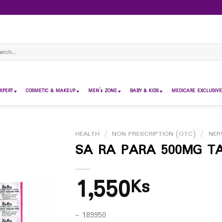
ch
XPERT
COSMETIC & MAKEUP
MEN’s ZONE
BABY & KIDS
MEDICARE EXCLUSIVE
HEALTH
/
NON PRESCRIPTION (OTC)
/
NER
SA RA PARA 500MG TA
1,550
Ks
– 189950