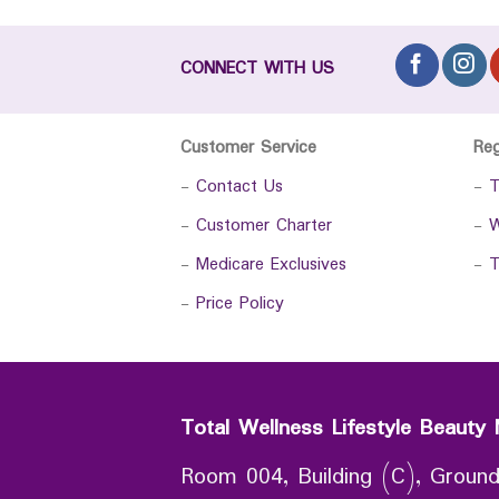
CONNECT WITH US
Customer Service
Re
-
Contact Us
-
T
-
Customer Charter
-
W
-
Medicare Exclusives
-
T
-
Price Policy
Total Wellness Lifestyle Beauty 
Room 004, Building (C), Ground