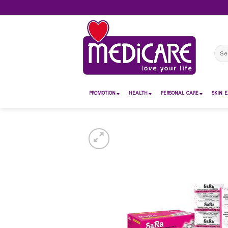
Skip
to
content
Sear
for:
PROMOTION
HEALTH
PERSONAL CARE
SKIN E