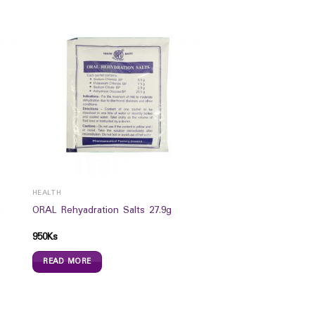
HEALTH
n
ORAL Rehyadration Salts 27.9g
950
Ks
READ MORE