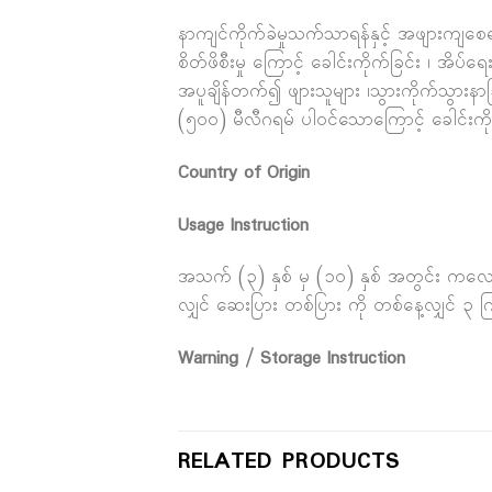
နာကျင်ကိုက်ခဲမှုသက်သာရန်နှင့် အဖျားကျစေရန်
စိတ်ဖိစီးမှု ကြောင့် ခေါင်းကိုက်ခြင်း ၊ အိပ
အပူချိန်တက်၍ ဖျားသူများ ၊သွားကိုက်သွားနာခ
(၅၀၀) မီလီဂရမ် ပါဝင်သောကြောင့် ခေါင်းကို
Country of Origin
Usage Instruction
အသက် (၃) နှစ် မှ (၁၀) နှစ် အတွင်း ကလေးမ
လျှင် ဆေးပြား တစ်ပြား ကို တစ်နေ့လျှင် ၃ က
Warning / Storage Instruction
RELATED PRODUCTS