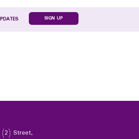
SIGN UP
UPDATES
 (2) Street,