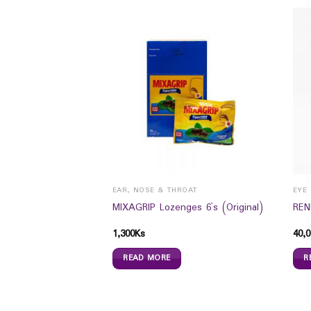
CESSORIES
EAR, NOSE & THROAT
T PATCH BAMBOO
MIXAGRIP Lozenges 6`s (Original)
REN
ER
1,300
Ks
40,0
READ MORE
R