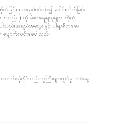
ုက်ခြင်း ၊ အလုပ်ပင်ပန်း၍ ခေါင်းကိုက်ခြင်း ၊
ြင်း စသည် ) ကို ခံစားနေရသူများ ၊ကိုယ်
းနိုင်ပါသည်။အရည်အသွေးမြင့် ပါရာစီတမော
က်သာ ပျောက်ကင်းစေပါသည်။
ောက်သုံးနိုင်သည်။လူကြီးများတွင်မူ တစ်နေ့