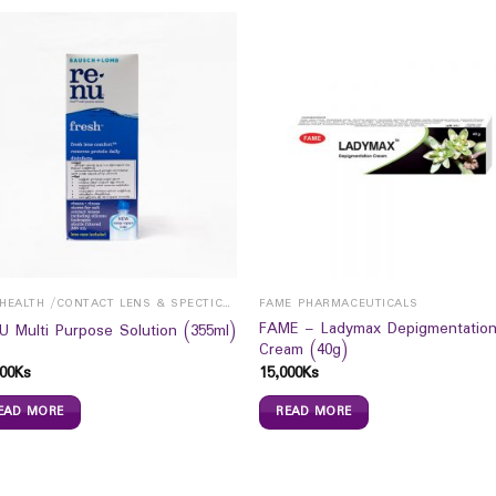
EYE HEALTH /CONTACT LENS & SPECTICALS
FAME PHARMACEUTICALS
FAME – Ladymax Depigmentatio
U Multi Purpose Solution (355ml)
Cream (40g)
00
Ks
15,000
Ks
EAD MORE
READ MORE