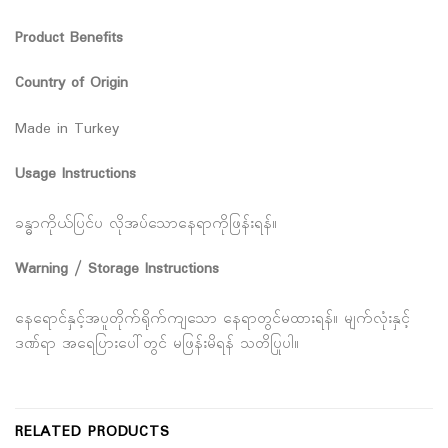
Product Benefits
Country of Origin
Made in Turkey
Usage Instructions
ခန္ဓာကိုယ်ပြင်ပ လိုအပ်သောနေရာကိုဖြန်းရန်။
Warning / Storage Instructions
နေရောင်နှင့်အပူတိုက်ရိုက်ကျသော နေရာတွင်မထားရန်။ မျက်လုံးနှင့်
ဒဏ်ရာ အရေပြားပေါ်တွင် မဖြန်းမိရန် သတိပြုပါ။
RELATED PRODUCTS