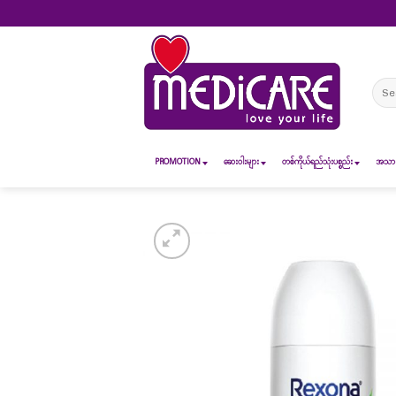
Skip
to
content
Sear
for:
PROMOTION
ဆေး၀ါးများ
တစ်ကိုယ်ရည်သုံးပစ္စည်း
အသားအ