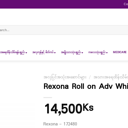
Co
ch
ရေထိန်းသိမ်းရန်ပစ္စည်း
အလှကုန်နှင့် မိတ်ကပ်
အမျိုးသားသုံးပစ္စည်း
ကလေးသုံးပစ္စည်း
MEDICARE 
အလှပြင်အသုံးအဆောင်များ
/
အသားအရေထိန်းသိမ်းရန
Rexona Roll on Adv Whit
14,500
Ks
Rexona – 172480