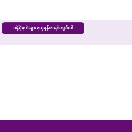
ပရိုမိုးရှင်းများရယူရန်စာရင်းသွင်းပါ