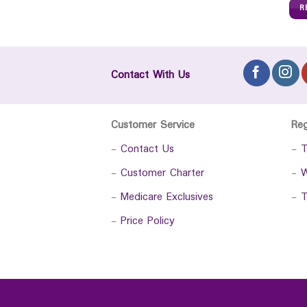
R
Contact With Us
Customer Service
Re
-
Contact Us
-
T
-
Customer Charter
-
W
-
Medicare Exclusives
-
T
-
Price Policy