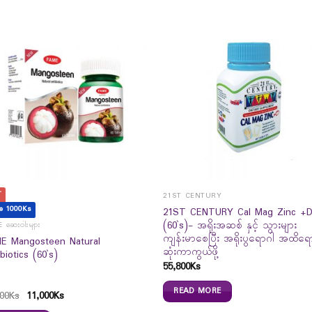
T
21ST CENTURY
e 1000Ks
21ST CENTURY Cal Mag Zinc +
(60`s)- အရိုးအဆစ် နှင့် သွားများ
 ဆေးဝါးများ
ကျန်းမာစေပြီး အရိုးပွရောဂါ အထိရေ
E Mangosteen Natural
ဆုံးကာကွယ်ဖို့
biotics (60`s)
55,800
Ks
READ MORE
00
Ks
11,000
Ks