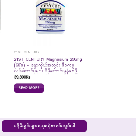
21ST CENTURY
21ST CENTURY Magnesium 250mg
(60`s) – ခန္ဓာကိုယ်အတွင်း ဇီဝကမ္မ
လုပ်ဆောင်မှုများ ပိုမိုကောင်းမွန်စေဖို့
39,800
Ks
READ MORE
ပရိုမိုးရှင်းများရယူရန်စာရင်းသွင်းပါ