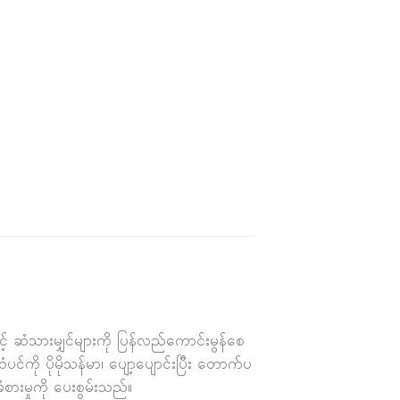
 ဆံသားမျှင်များကို ပြန်လည်ကောင်းမွန်စေ
င်ကို ပိုမိုသန်မာ၊ ပျော့ပျောင်းပြီး တောက်ပ
ားမှုကို ပေးစွမ်းသည်။