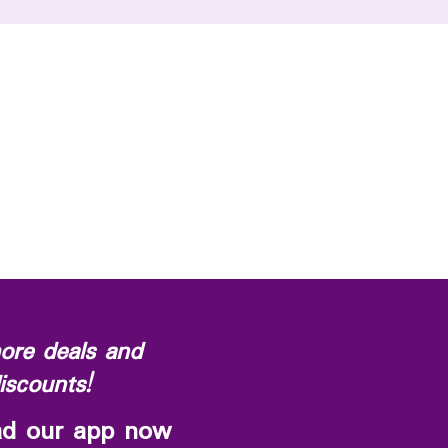
ore deals and
iscounts!
d our app now