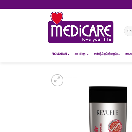
Skip
to
content
Sear
for:
PROMOTION
ဆေး၀ါးများ
တစ်ကိုယ်ရည်သုံးပစ္စည်း
အသားအ