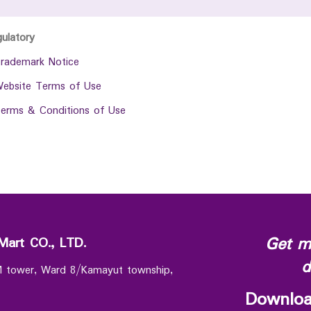
gulatory
rademark Notice
ebsite Terms of Use
erms & Conditions of Use
Get m
Mart CO., LTD.
d
 M tower, Ward 8/Kamayut township,
Downloa