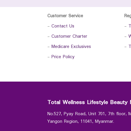
Customer Service
Re
-
Contact Us
-
T
-
Customer Charter
-
W
-
Medicare Exclusives
-
T
-
Price Policy
Total Wellness Lifestyle Beauty 
No.527, Pyay Road, Unit 701, 7th floor,
Yangon Region, 11041, Myanmar.