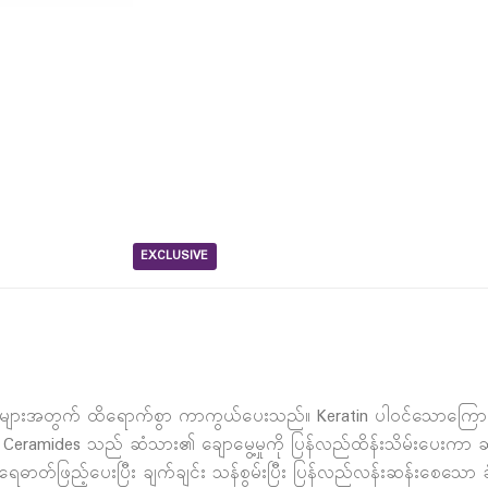
EXCLUSIVE
င်းများအတွက် ထိရောက်စွာ ကာကွယ်ပေးသည်။ Keratin ပါဝင်သောကြောင့်
ည်။ Ceramides သည် ဆံသား၏ ချောမွေ့မှုကို ပြန်လည်ထိန်းသိမ်းပေးကာ ဆံပ
ာတ်ဖြည့်ပေးပြီး ချက်ချင်း သန်စွမ်းပြီး ပြန်လည်လန်းဆန်းစေသော ခံစ