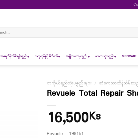
Co
ch
ရေထိန်းသိမ်းရန်ပစ္စည်း
အလှကုန်နှင့် မိတ်ကပ်
အမျိုးသားသုံးပစ္စည်း
ကလေးသုံးပစ္စည်း
MEDICARE 
တကိုယ်ရည်သုံးပစ္စည်းများ
/
ဆံကေသာထိန်သိမ်းသည့်
Revuele Total Repair S
16,500
Ks
Revuele – 198151