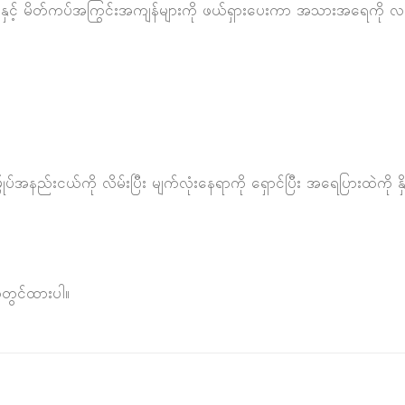
ျားနှင့် မိတ်ကပ်အကြွင်းအကျန်များကို ဖယ်ရှားပေးကာ အသားအရေကို လန
ှုပ်အနည်းငယ်ကို လိမ်းပြီး မျက်လုံးနေရာကို ရှောင်ပြီး အရေပြားထဲကို 
ာတွင်ထားပါ။