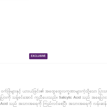
EXCLUSIVE
က်ခြံများနှင့် ယားယံခြင်း၏ အထွေထွေလက္ခဏာများကဲ့သို့သော ပြာသာ
းကို သန့်စင်အောင် ကူညီပေးသည်။ Salicylic Acid သည် အရေပြားအရ
ic Acid သည် အသားအရေကို ကြည်လင်စေပြီး အသားအရေကို လန်းဆန်း