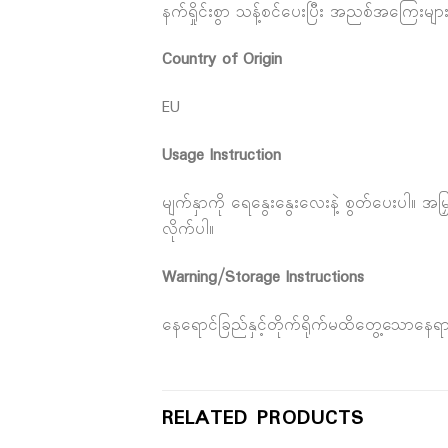
နက်ရှိုင်းစွာ သန့်စင်ပေးပြီး အညစ်အကြေးမ
Country of Origin
EU
Usage Instruction
မျက်နှာကို ရေနွေးနွေးလေးနဲ့ စွတ်ပေးပါ။ အမြ
လိုက်ပါ။
Warning/Storage Instructions
နေရောင်ခြည်နှင့်တိုက်ရိုက်မထိတွေ့သောနေရ
RELATED PRODUCTS