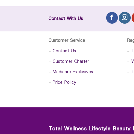
Contact With Us
Customer Service
Re
-
Contact Us
-
T
-
Customer Charter
-
W
-
Medicare Exclusives
-
T
-
Price Policy
Total Wellness Lifestyle Beauty 