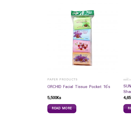
PAPER PRODUCTS
ခေါင်း
enTea Silky Hair Coat
SUN
ORCHID Facial Tissue Pocket 16`s
Sha
5,500
Ks
4,65
READ MORE
R