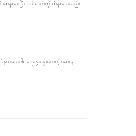
်းဆန်းစေပြီး အစိုဓာတ်ကို ထိန်းပေးသည်။
နှိပ်နယ်ပေးပါ။ ရေနွေးနွေးလေးနဲ့ ဆေးချ