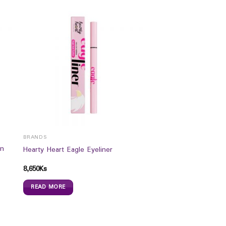
BRANDS
in
Hearty Heart Eagle Eyeliner
8,650
Ks
READ MORE