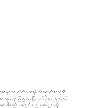
နာများကို တိုက်ဖျက်ရန် ထိရောက်စွာကူညီ
ောင်ကို ညီညာစေပြီး ဝက်ခြံများကို ထိထိ
စေပါသည်။ ရေမြှုပ်သည် အရေပြားကို