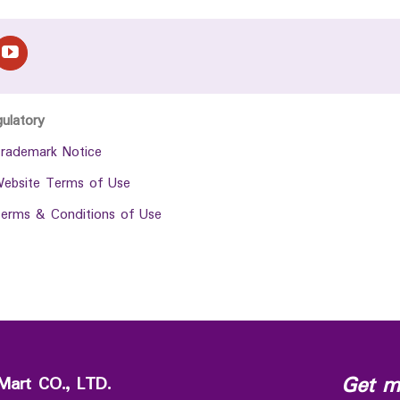
gulatory
rademark Notice
ebsite Terms of Use
erms & Conditions of Use
Get m
Mart CO., LTD.