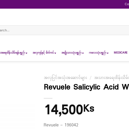
Co
ch
ရေထိန်းသိမ်းရန်ပစ္စည်း
အလှကုန်နှင့် မိတ်ကပ်
အမျိုးသားသုံးပစ္စည်း
ကလေးသုံးပစ္စည်း
MEDICARE 
အလှပြင်အသုံးအဆောင်များ
/
အသားအရေထိန်းသိမ်းရန
Revuele Salicylic Acid
14,500
Ks
Revuele – 196042