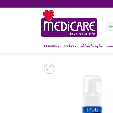
Skip
to
content
Sear
for:
PROMOTION
ဆေး၀ါးများ
တစ်ကိုယ်ရည်သုံးပစ္စည်း
အသားအ