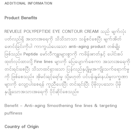
ADDITIONAL INFORMATION
Product Benefits
REVUELE POLYPEPTIDE EYE CONTOUR CREAM သည် မျက်လုံး
ပတ်လည်ရှိ အသားအရေကို သိသိသာသာ သန့်စင်စေပြီး မျက်အိတ်
ဖောင်းခြင်းကိုပါ ကာကွယ်ပေးသော anti-aging product တစ်မျိုး
ဖြစ်သည်။ Peptide မော်လီကျူးများစွာကို ကဖိန်းဓာတ်နှင့် ပေါင်းစပ်
ထုတ်လုပ်ထားလို့ Fine lines များကို ပြေပျောက်စေကာ အသားအရေကို
တင်းရင်းစေပြီး သိသာထင်ရှားသော ပြန်လည်နုပျိုမှုအကျိုးသက်ရောက်မှု
ကို ဖြစ်စေသည်။ အိုမင်းရင့်ရော်မှု သို့မဟုတ် ပင်ပန်းနွမ်းနယ်မှုလက္ခဏာ
များကို လျော့ပါးစေရန် ကူညီပေးပြီး တင်းရင်းပြီး ပိုမိုလှပသော၊ ပိုမို
နုပျိုသောအသားအရေကို ပိုင်ဆိုင်စေသည်။
Benefit – Anti-aging Smoothening fine lines & targeting
puffiness
Country of Origin