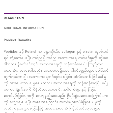
DESCRIPTION
ADDITIONAL INFORMATION
Product Benefits
Peptides နှင့် Retinol က ခန္ဓာကိုယ်မှ collagen နှင့် elastin ထုတ်လုပ်
ရန် လှုံ့ဆော်ပေးပြီး တစ်ညပြီးတစ်ည အသားအရေ တင်းရင်းမှုကို တိုးစေ
ပါသည်။ နံနက်ခင်းတွင် အသားအရေကို လန်းဆန်းစေပြီး ကြည်လင်
တောက်ပ လာစေပါသည်။ သဘာဝမှရရှိသော ပါဝင်ပစ္စည်းများ ပေါင်းစပ်
ထုတ်လုပ်ထားပြီး အသားအရေတင်းရင်းစေခြင်း၊ ဆဲလ်အသစ် ဖြစ်ပေါ်မှု
ကို အားပေးကာ နုပျိုစေပါသည်။ အသားအရေကို လန်းဆန်းစေပြီး နုပျို
စေကာ မျက်နှာကို ပိုမိုညီညာလာစေပြီး အမဲစက်များနှင့် နီမြန်း
ရောင်ရမ်းခြင်းများကို လျော့နည်းစေသည်။ ရှိရင်းစွဲအရေးအကြောင်းများ
ကို လျှော့ချပေးပြီး အရေးအကြောင်း အသစ်များထပ်မံဖြစ်ပေါ်မှုကို
လည်း နှေးကွေးစေခြင်းဖြင့် အသားအရေကို ကြည်လင်ချောမွေ့စေ