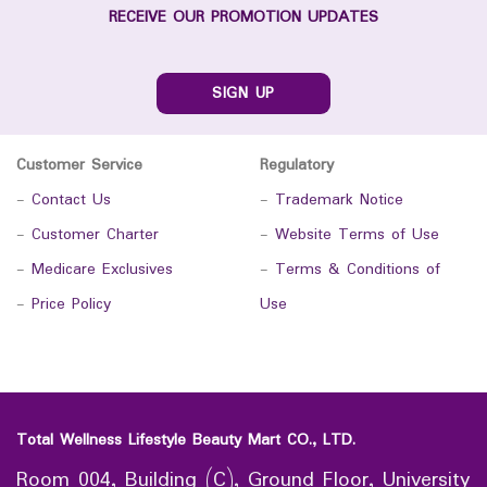
RECEIVE OUR PROMOTION UPDATES
SIGN UP
Customer Service
Regulatory
-
Contact Us
-
Trademark Notice
-
Customer Charter
-
Website Terms of Use
-
Medicare Exclusives
-
Terms & Conditions of
-
Price Policy
Use
Total Wellness Lifestyle Beauty Mart CO., LTD.
Room 004, Building (C), Ground Floor, University