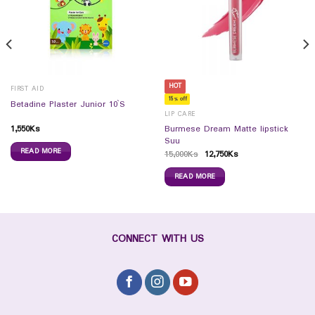
HOT
FIRST AID
15% off
Betadine Plaster Junior 10`S
LIP CARE
1,550
Ks
Burmese Dream Matte lipstick
Suu
READ MORE
15,000
Ks
12,750
Ks
READ MORE
CONNECT WITH US