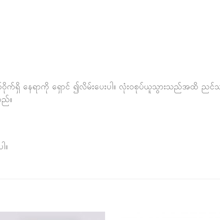
ဝိုက်ရှိ နေရာကို ရှောင် ၍လိမ်းပေးပါ။ လုံးဝစုပ်ယူသွားသည်အထိ ညင်သာစ
သည်။
ပါ။