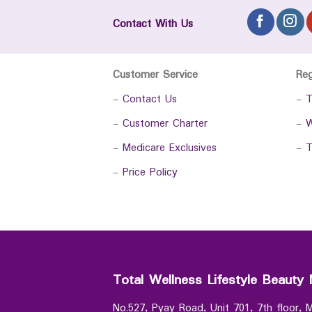
Contact With Us
Customer Service
Re
-
Contact Us
-
T
-
Customer Charter
-
W
-
Medicare Exclusives
-
T
-
Price Policy
Total Wellness Lifestyle Beauty 
No.527, Pyay Road, Unit 701, 7th floor,