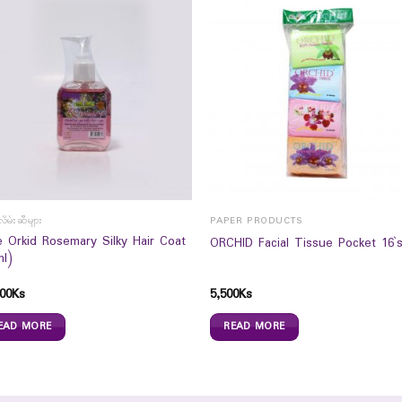
လိမ်းဆီများ
PAPER PRODUCTS
e Orkid Rosemary Silky Hair Coat
ORCHID Facial Tissue Pocket 16`
ml)
00
Ks
5,500
Ks
EAD MORE
READ MORE