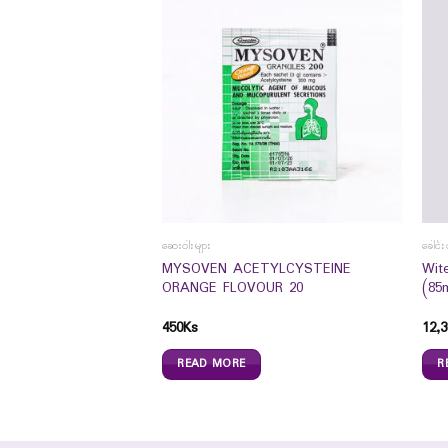
ာများ
ဆေးဝါးများ
ခေါင်း
MYSOVEN ACETYLCYSTEINE
Wit
00`s
ORANGE FLOVOUR 20
(85
450
Ks
12,3
READ MORE
R