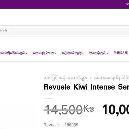
Co
ch
ရေထိန်းသိမ်းရန်ပစ္စည်း
အလှကုန်နှင့် မိတ်ကပ်
အမျိုးသားသုံးပစ္စည်း
ကလေးသုံးပစ္စည်း
MEDICARE 
အလှပြင်အသုံးအဆောင်များ
/
အသားအရေထိန်းသိမ်းရန
Revuele Kiwi Intense S
14,500
10,0
Ks
Revuele – 196059