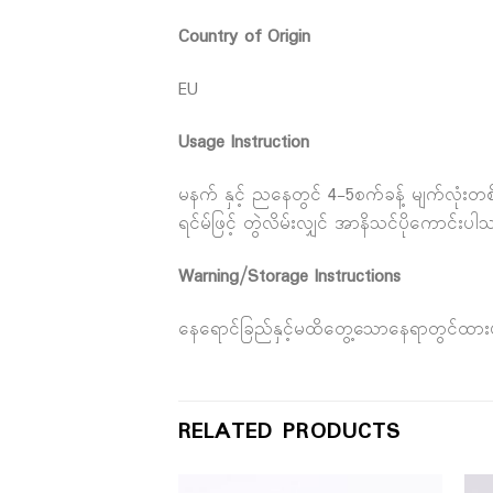
Country of Origin
EU
Usage Instruction
မနက် နှင့် ညနေတွင် 4-5စက်ခန့် မျက်လုံးတစ်
ရင်မ်ဖြင့် တွဲလိမ်းလျှင် အာနိသင်ပိုကောင်းပါ
Warning/Storage Instructions
နေရောင်ခြည်နှင့်မထိတွေ့သောနေရာတွင်ထား
RELATED PRODUCTS