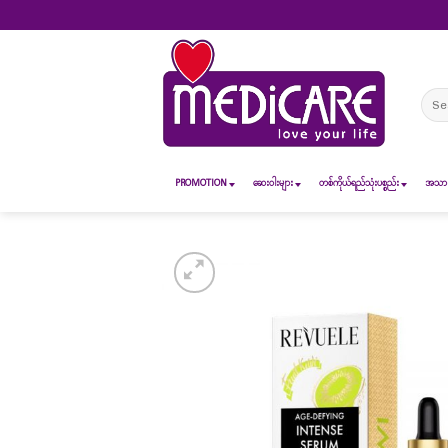
Skip
to
content
Sear
for:
PROMOTION
ဆေး၀ါးများ
တစ်ကိုယ်ရည်သုံးပစ္စည်း
အသားအ