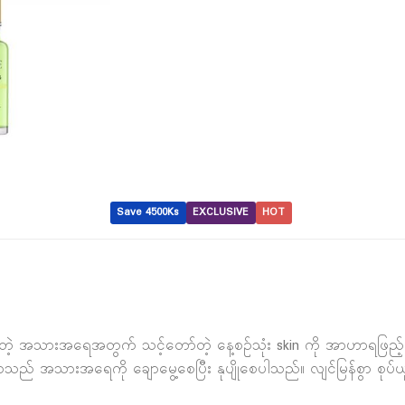
Save 4500Ks
EXCLUSIVE
HOT
 အသားအရေအတွက် သင့်တော်တဲ့ နေ့စဥ်သုံး skin ကို အာဟာရဖြည့်ပေးတ
လာသည် အသားအရေကို ချောမွေ့စေပြီး နုပျိုစေပါသည်။ လျင်မြန်စွာ စုပ်