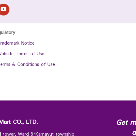
gulatory
rademark Notice
ebsite Terms of Use
erms & Conditions of Use
Get m
Mart CO., LTD.
d
 M tower, Ward 8/Kamayut township,