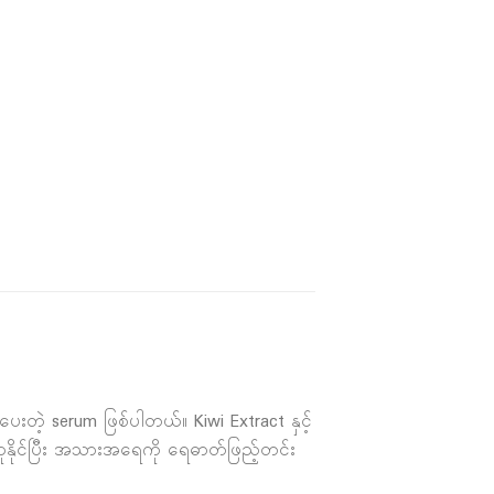
ဲ့ serum ဖြစ်ပါတယ်။ Kiwi Extract နှင့်
ယူနိုင်ပြီး အသားအရေကို ရေဓာတ်ဖြည့်တင်း