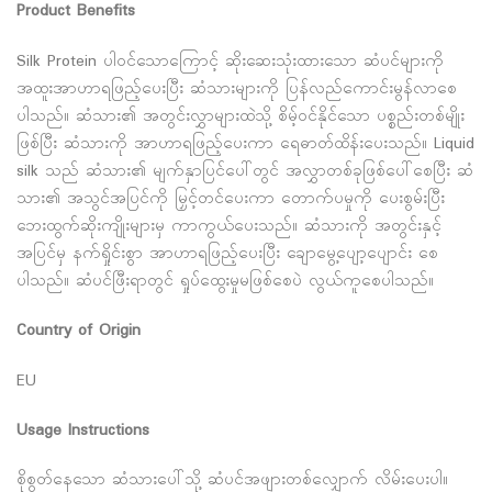
Product Benefits
Silk Protein ပါဝင်သောကြောင့် ဆိုးဆေးသုံးထားသော ဆံပင်များကို
အထူးအာဟာရဖြည့်ပေးပြီး ဆံသားများကို ပြန်လည်ကောင်းမွန်လာစေ
ပါသည်။ ဆံသား၏ အတွင်းလွှာများထဲသို့ စိမ့်ဝင်နိုင်သော ပစ္စည်းတစ်မျိုး
ဖြစ်ပြီး ဆံသားကို အာဟာရဖြည့်ပေးကာ ရေဓာတ်ထိန်းပေးသည်။ Liquid
silk သည် ဆံသား၏ မျက်နှာပြင်ပေါ်တွင် အလွှာတစ်ခုဖြစ်ပေါ်စေပြီး ဆံ
သား၏ အသွင်အပြင်ကို မြှင့်တင်ပေးကာ တောက်ပမှုကို ပေးစွမ်းပြီး
ဘေးထွက်ဆိုးကျိုးများမှ ကာကွယ်ပေးသည်။ ဆံသားကို အတွင်းနှင့်
အပြင်မှ နက်ရှိုင်းစွာ အာဟာရဖြည့်ပေးပြီး ချောမွေ့ပျော့ပျောင်း စေ
ပါသည်။ ဆံပင်ဖြီးရာတွင် ရှုပ်ထွေးမှုမဖြစ်စေပဲ လွယ်ကူစေပါသည်။
Country of Origin
EU
Usage Instructions
စိုစွတ်နေသော ဆံသားပေါ်သို့ ဆံပင်အဖျားတစ်လျှောက် လိမ်းပေးပါ။