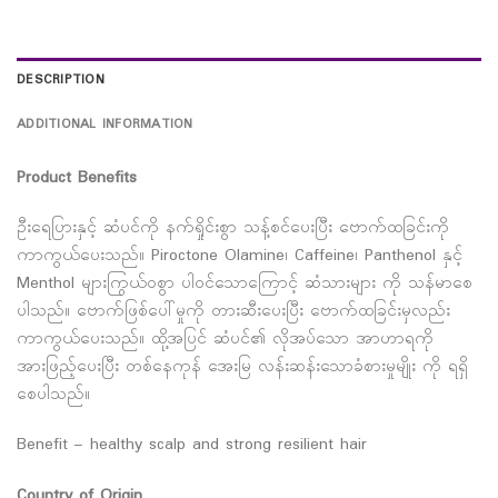
DESCRIPTION
ADDITIONAL INFORMATION
Product Benefits
ဦးရေပြားနှင့် ဆံပင်ကို နက်ရှိုင်းစွာ သန့်စင်ပေးပြီး ဗောက်ထခြင်းကို
ကာကွယ်ပေးသည်။ Piroctone Olamine၊ Caffeine၊ Panthenol နှင့်
Menthol များကြွယ်ဝစွာ ပါဝင်သောကြောင့် ဆံသားများ ကို သန်မာစေ
ပါသည်။ ဗောက်ဖြစ်ပေါ်မှုကို တားဆီးပေးပြီး ဗောက်ထခြင်းမှလည်း
ကာကွယ်ပေးသည်။ ထို့အပြင် ဆံပင်၏ လိုအပ်သော အာဟာရကို
အားဖြည့်ပေးပြီး တစ်နေကုန် အေးမြ လန်းဆန်းသောခံစားမှုမျိုး ကို ရရှိ
စေပါသည်။
Benefit – healthy scalp and strong resilient hair
Country of Origin