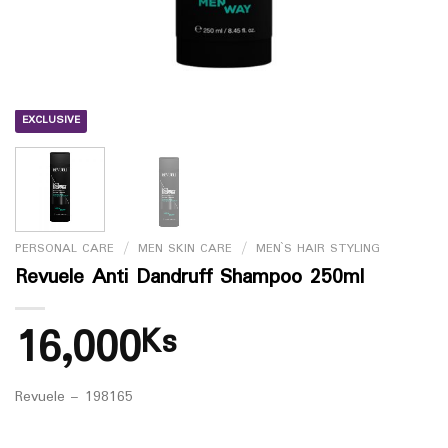
EXCLUSIVE
PERSONAL CARE
/
MEN SKIN CARE
/
MEN`S HAIR STYLING
Revuele Anti Dandruff Shampoo 250ml
16,000
Ks
Revuele – 198165