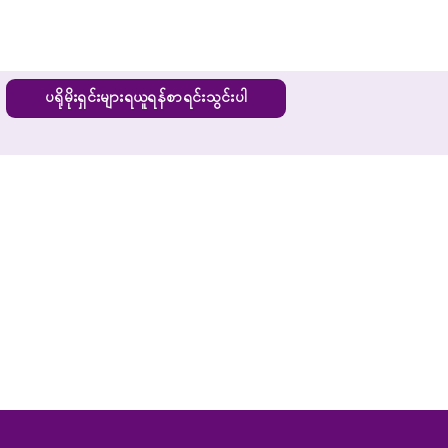
ပရိုမိုးရှင်းများရယူရန်စာရင်းသွင်းပါ