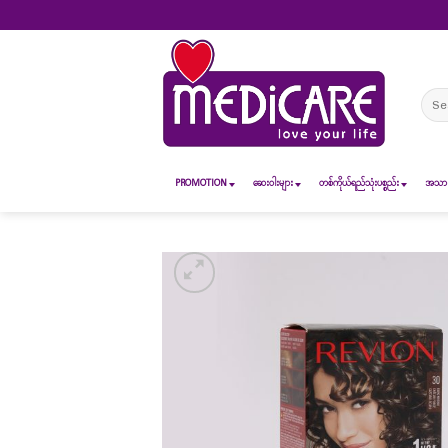
Skip
to
content
Sear
for:
PROMOTION
ဆေး၀ါးများ
တစ်ကိုယ်ရည်သုံးပစ္စည်း
အသားအ