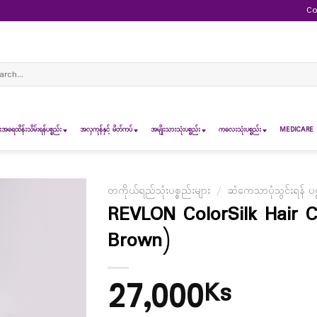
Co
ch
ရေထိန်းသိမ်းရန်ပစ္စည်း
အလှကုန်နှင့် မိတ်ကပ်
အမျိုးသားသုံးပစ္စည်း
ကလေးသုံးပစ္စည်း
MEDICARE 
တကိုယ်ရည်သုံးပစ္စည်းများ
/
ဆံကေသာပုံသွင်းရန် ပစ္
REVLON ColorSilk Hair C
Brown)
27,000
Ks