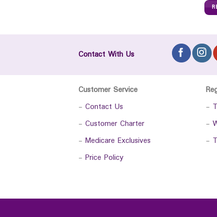
R
Contact With Us
Customer Service
Re
-
Contact Us
-
T
-
Customer Charter
-
W
-
Medicare Exclusives
-
T
-
Price Policy