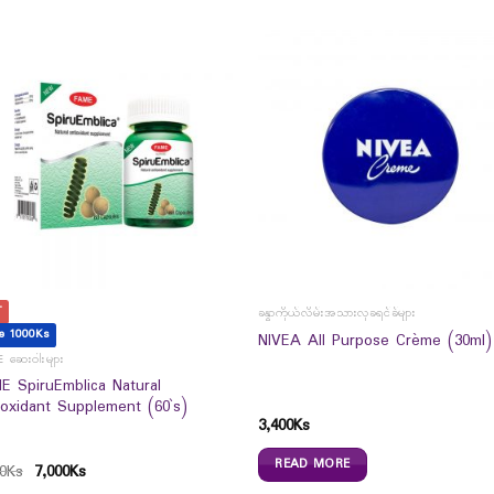
T
ခန္ဓာကိုယ်လိမ်းအသားလှခရင်ခ်များ
e 1000Ks
NIVEA All Purpose Crème (30ml)
 ဆေးဝါးများ
E SpiruEmblica Natural
ioxidant Supplement (60`s)
3,400
Ks
READ MORE
0
Ks
7,000
Ks