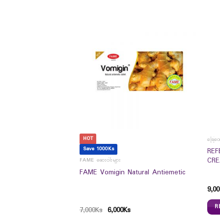
HOT
ခြေထေ
Save 1000Ks
TYLCYSTEINE
REF
OUR 20
CRE
FAME ဆေးဝါးများ
FAME Vomigin Natural Antiemetic
9,00
R
7,000
Ks
6,000
Ks