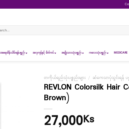
Co
ch
ရေထိန်းသိမ်းရန်ပစ္စည်း
အလှကုန်နှင့် မိတ်ကပ်
အမျိုးသားသုံးပစ္စည်း
ကလေးသုံးပစ္စည်း
MEDICARE 
တကိုယ်ရည်သုံးပစ္စည်းများ
/
ဆံကေသာပုံသွင်းရန် ပစ္
REVLON Colorsilk Hair C
Brown)
27,000
Ks