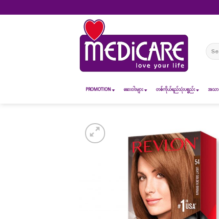
Skip
to
content
Sear
for:
PROMOTION
ဆေး၀ါးများ
တစ်ကိုယ်ရည်သုံးပစ္စည်း
အသားအ