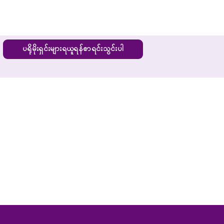
ပရိုမိုးရှင်းများရယူရန်စာရင်းသွင်းပါ