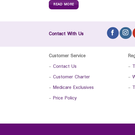
READ MORE
Contact With Us
Customer Service
Re
-
Contact Us
-
T
-
Customer Charter
-
W
-
Medicare Exclusives
-
T
-
Price Policy