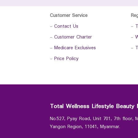
Customer Service
Re
-
Contact Us
-
T
-
Customer Charter
-
W
-
Medicare Exclusives
-
T
-
Price Policy
Total Wellness Lifestyle Beauty 
No.527, Pyay Road, Unit 701, 7th floor,
Yangon Region, 11041, Myanmar.