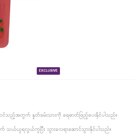
EXCLUSIVE
ပါဝင်သည့်အတွက် နှုတ်ခမ်းသားကို ရေဓာတ်ဖြည့်ပေးနိုင်ပါသည်။
အတွက် သယ်ယူရလွယ်ကူပြီး သွားလေရာဆောင်သွားနိုင်ပါသည်။