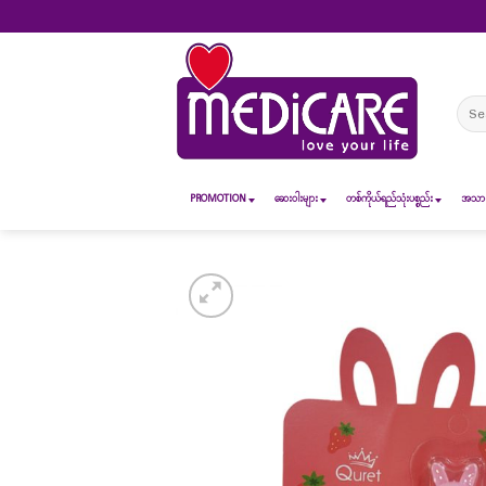
Skip
to
content
Sear
for:
PROMOTION
ဆေး၀ါးများ
တစ်ကိုယ်ရည်သုံးပစ္စည်း
အသားအ