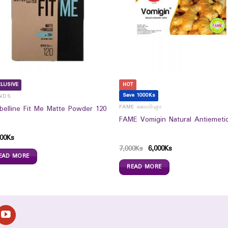
LUSIVE
HOT
Save 1000Ks
NDS
FAME ဆေးဝါးများ
belline Fit Me Matte Powder 120
FAME Vomigin Natural Antiemeti
00
Ks
7,000
Ks
6,000
Ks
EAD MORE
READ MORE