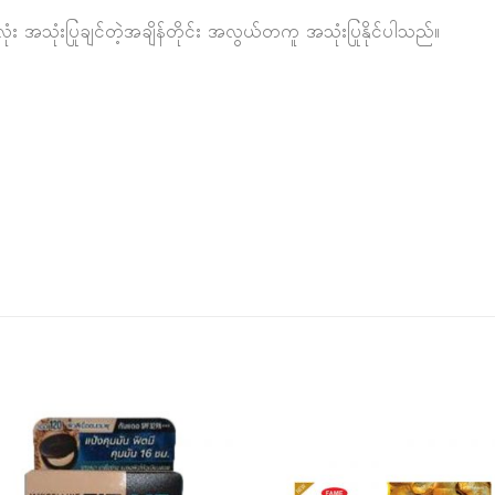
ံး အသုံးပြုချင်တဲ့အချိန်တိုင်း အလွယ်တကူ အသုံးပြုနိုင်ပါသည်။