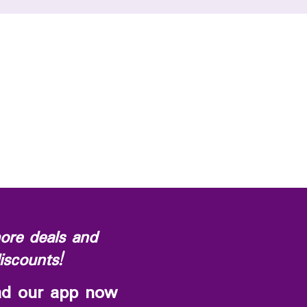
ore deals and
iscounts!
d our app now