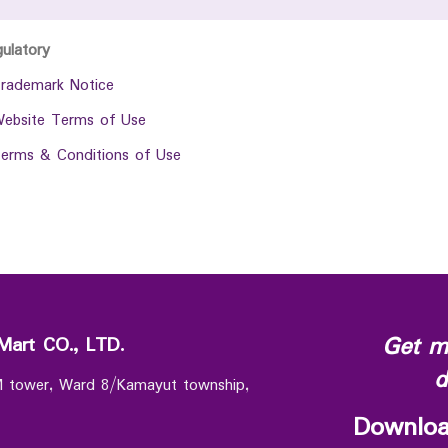
gulatory
rademark Notice
ebsite Terms of Use
erms & Conditions of Use
Get m
Mart CO., LTD.
d
 M tower, Ward 8/Kamayut township,
Downloa