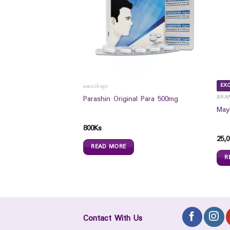
EXC
ဆေးဝါးများ
BRA
agle Eyeliner
Parashin Original Para 500mg
May
800
Ks
25,0
READ MORE
R
Contact With Us