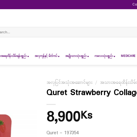
Co
ch
ရေထိန်းသိမ်းရန်ပစ္စည်း
အလှကုန်နှင့် မိတ်ကပ်
အမျိုးသားသုံးပစ္စည်း
ကလေးသုံးပစ္စည်း
MEDICARE 
အလှပြင်အသုံးအဆောင်များ
/
အသားအရေထိန်းသိမ်းရန
Quret Strawberry Collag
8,900
Ks
Quret – 197354