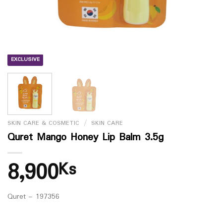
EXCLUSIVE
SKIN CARE & COSMETIC
/
SKIN CARE
Quret Mango Honey Lip Balm 3.5g
8,900
Ks
Quret – 197356