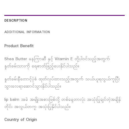
DESCRIPTION
ADDITIONAL INFORMATION
Product Benefit
Shea Butter နေကြာဆီ နှင့် Vitamin E တို့ပါဝင်သည့်အတွက်
နှုတ်ခမ်းသားကို ရေဓာတ်ဖြည့်ပေးနိုင်ပါသည်။
နှုတ်ခမ်းနီတောင့်ပုံစံ ထုတ်လုပ်ထားသည့်အတွက် သယ်ယူရလွယ်ကူပြီး
သွားလေရာဆောင်သွားနိုင်ပါသည်။
lip balm အခဲ အမျိုးအစားဖြစ်လို့ တစ်နေ့တာလုံး အသုံးပြုချင်တဲ့အချိန်
တိုင်း အလွယ်တကူ အသုံးပြုနိုင်ပါသည်။
Country of Origin