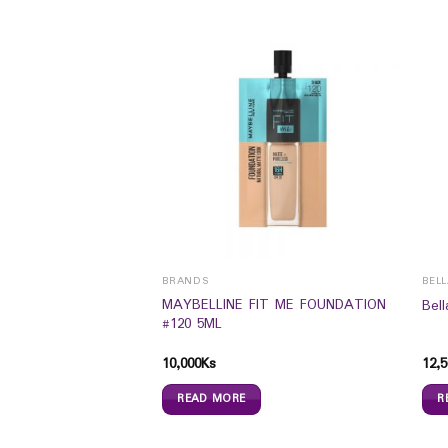
BRANDS
BEL
 Liquid 250ml – သန့်
MAYBELLINE FIT ME FOUNDATION
Bel
ိုးသတ် ဆေး
#120 5ML
10,000
Ks
12,5
READ MORE
R