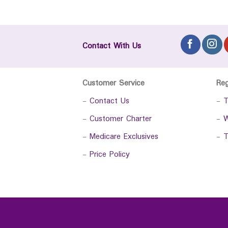
Contact With Us
Customer Service
Re
-
Contact Us
-
T
-
Customer Charter
-
W
-
Medicare Exclusives
-
T
-
Price Policy