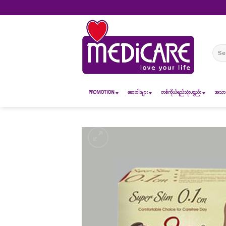
Skip
to
content
Sear
for:
PROMOTION
ဆေး၀ါးများ
တစ်ကိုယ်ရည်သုံးပစ္စည်း
အသားအ