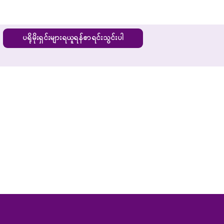
ပရိုမိုးရှင်းများရယူရန်စာရင်းသွင်းပါ