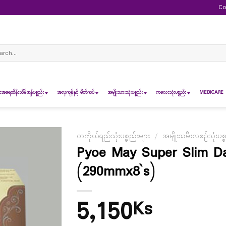
Co
ch
ရေထိန်းသိမ်းရန်ပစ္စည်း
အလှကုန်နှင့် မိတ်ကပ်
အမျိုးသားသုံးပစ္စည်း
ကလေးသုံးပစ္စည်း
MEDICARE 
တကိုယ်ရည်သုံးပစ္စည်းများ
/
အမျိုးသမီးလစဉ်သုံးပစ္
Pyoe May Super Slim Dai
(290mmx8`s)
5,150
Ks