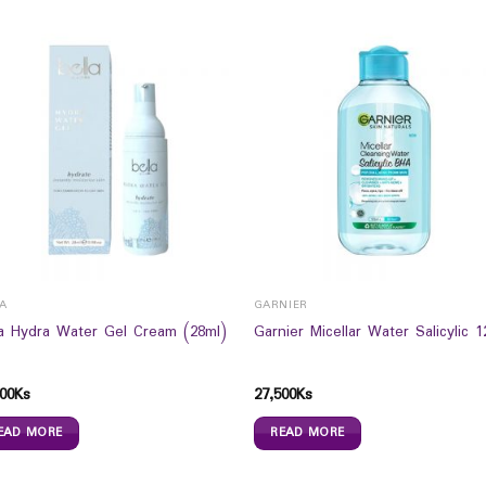
LA
GARNIER
la Hydra Water Gel Cream (28ml)
Garnier Micellar Water Salicylic 1
00
Ks
27,500
Ks
EAD MORE
READ MORE