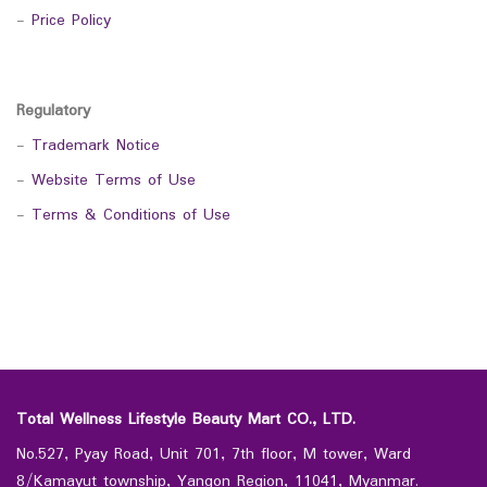
-
Price Policy
Regulatory
-
Trademark Notice
-
Website Terms of Use
-
Terms & Conditions of Use
Total Wellness Lifestyle Beauty Mart CO., LTD.
No.527, Pyay Road, Unit 701, 7th floor, M tower, Ward
8/Kamayut township, Yangon Region, 11041, Myanmar.