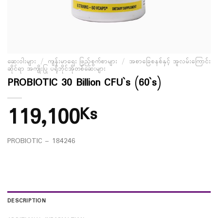
ဆေးဝါးများ
/
ကျန်းမာရေး ဖြည့်စွက်စာများ
/
အစာခြေစနစ်နှင့် အူလမ်းကြောင်း
ဆိုင်ရာ အကျိုးပြု ပရိုဘိုင်အိုတစ်ဆေးများ
PROBIOTIC 30 Billion CFU`s (60`s)
119,100
Ks
PROBIOTIC – 184246
DESCRIPTION