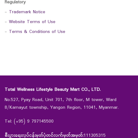
Regulatory
-
Trademark Notice
-
Website Terms of Use
-
Terms & Conditions of Use
Total Wellness Lifestyle Beauty Mart CO., LTD.
No.527, Pyay Road, Unit 701, 7th floor, M tower, Ward
8/Kamayut township, Yangon Region, 11041, Myanmar.
Tel: (+95) 9 797145500
စီးပွားရေးလုပ်ငန်းမှတ်ပုံတင်လက်မှတ်အမှတ်:
111305315