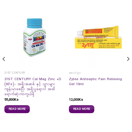
21ST CENTURY
ဆေးဝါးများ
21ST CENTURY Cal Mag Zinc +D
Zytee Antiseptic Pain Relieving
(60`s)- အရိုးအဆစ် နှင့် သွားများ
Gel 10ml
ကျန်းမာစေပြီး အရိုးပွရောဂါ အထိ
ရောက်ဆုံးကာကွယ်ဖို့
55,800
Ks
12,000
Ks
READ MORE
READ MORE