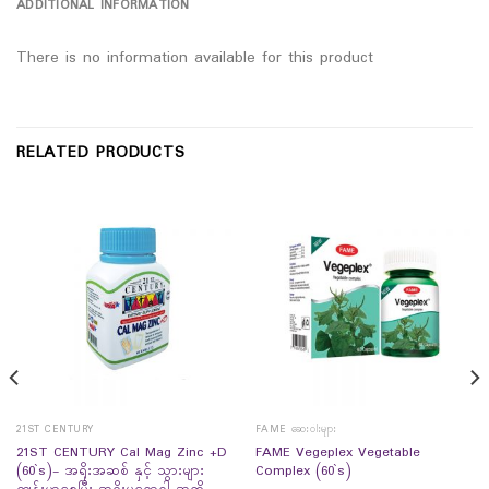
ADDITIONAL INFORMATION
There is no information available for this product
RELATED PRODUCTS
21ST CENTURY
FAME ဆေးဝါးများ
21ST CENTURY Cal Mag Zinc +D
FAME Vegeplex Vegetable
(60`s)- အရိုးအဆစ် နှင့် သွားများ
Complex (60`s)