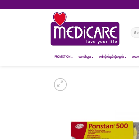
Skip
to
content
Sear
for:
PROMOTION
ဆေး၀ါးများ
တစ်ကိုယ်ရည်သုံးပစ္စည်း
အသားအ