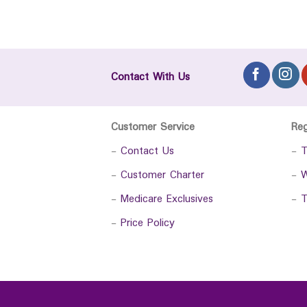
Contact With Us
Customer Service
Re
-
Contact Us
-
T
-
Customer Charter
-
W
-
Medicare Exclusives
-
T
-
Price Policy