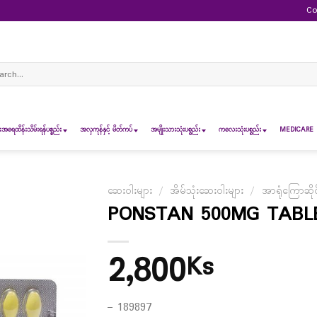
Co
ch
ရေထိန်းသိမ်းရန်ပစ္စည်း
အလှကုန်နှင့် မိတ်ကပ်
အမျိုးသားသုံးပစ္စည်း
ကလေးသုံးပစ္စည်း
MEDICARE 
ဆေးဝါးများ
/
အိမ်သုံးဆေးဝါးများ
/
အာရုံကြောဆို
PONSTAN 500MG TABLE
2,800
Ks
– 189897