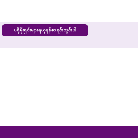
ပရိုမိုးရှင်းများရယူရန်စာရင်းသွင်းပါ