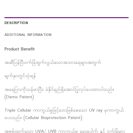
DESCRIPTION
ADDITIONAL INFORMATION
Product Benefit
အဆီပြန်ပြီးဝက်ခြံထွက်လွယ်သောအသားရေများအတွက်
မျက်နှာတွင်သုံးရန်
အရေပြားကိုသန်မာပြီး၊ ခံနိုင်ရည်ရှိအောင်ပြုလုပ်ပေးထားပါသည်။
(Demo Patent)
Triple Cellular ကာကွယ်မှုဖြင့်ဘေးဖြစ်စေသော UV ray မှကာကွယ်
ပေးသည်။ (Cellular Bioprotection Patent)
အစွမ်းထက်သော UVA/ UVB ကာကွယ်မှု ချွေးပေါက် နှင့် ဝက်ခြံများ