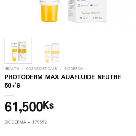
HEALTH
/
COSMECUTICALS
/
BIODERMA
PHOTODERM MAX AUAFLUIDE NEUTRE
50+`S
61,500
Ks
BIODERMA – 179552