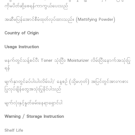
ကိုမပိတ်ဆို့စေရန်ကာကွယ်ပေးသည်
အဆီမပြန်အောင်စီမံထုတ်လုပ်ထားသည်။ (Mattifying Powder)
Country of Origin
Usage Instruction
မနက်တွင်သန့်စင်ပီး Toner သုံးပြီး၊ Moisturizer လိမ်းပြီးနောက်အသုံးပြု
ရန်
မျက်နှာတွင်ခပ်ပါးပါးလိမ်းပါ/ နေ့စဉ် (သို့မဟုတ်) အပြင်တွင်အားကစား
ပြုလုပ်ချိန်တွေအသုံးပြုနိင်ပါသည်
မျက်လုံးနှင့်နှုတ်ခမ်းနေရာရှောင်ပါ
Warning / Storage Instruction
Shelf Life