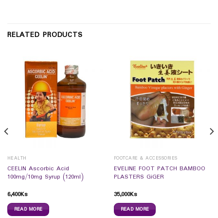
RELATED PRODUCTS
HEALTH
FOOTCARE & ACCESSORIES
CEELIN Ascorbic Acid
EVELINE FOOT PATCH BAMBOO
100mg/10mg Syrup (120ml)
PLASTERS GiGER
6,400
Ks
35,000
Ks
READ MORE
READ MORE