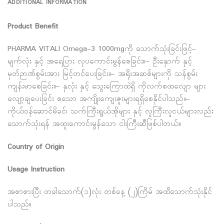
ADDITIONAL INFORMATION
Product Benefit
PHARMA VITALl Omega-3 1000mgကို သောက်သုံးခြင်းဖြင့်–
မျက်လုံး နှင့် အရေပြား လှပကောင်းမွန်စေခြင်း။– ဦးနှောက် နှင့်
မှတ်ဉာဏ်စွမ်းအား မြင့်တင်ပေးခြင်း။– အရိုးအဆစ်များကို သန်စွမ်း
ကျန်းမာစေခြင်း။– နှလုံး နှင့် သွေးကြောထဲရှိ ကိုလက်စထလျော များ
လျော့ချပေးခြင်း စသော အကျိုးကျေးဇူးများရရှိစေနိုင်ပါသည်။–
ကိုယ်ဝန်ဆောင်မိခင်၊ သက်ကြီးရွယ်အိုများ နှင့် လူကြီးလူငယ်များလည်း
သောက်သုံးရန် အထူးကောင်းမွန်သော ငါးကြီးဆီဖြစ်ပါတယ်။
Country of Origin
Usage Instruction
အစာစားပြီး တခါသောက်(၁)လုံး တစ်နေ့ (၂)ကြိမ် အထိသောက်သုံးနိုင်
ပါသည်။