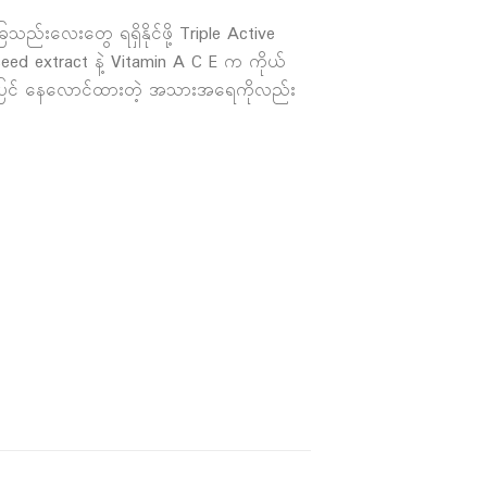
သည်းလေးတွေ ရရှိနိုင်ဖို့ Triple Active
eed extract နဲ့ Vitamin A C E က ကိုယ်
င်တဲ့အပြင် နေလောင်ထားတဲ့ အသားအရေကိုလည်း