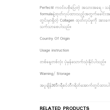
Perfectil ကဝင်းပစိုပြေတဲ့ အသားအရေ ၊ သန်စွမ
formulaနဲ့ထုတ်လုပ်ထားသည့်အတွက်ခေါင်းအစခြ
တွင်းမှာရှိတဲ့ Collagen ထုတ်လုပ်မှုကို အ
သက်သာစေပါသည်။
Country Of Origin
Usage instruction
တစ်နေ့တစ်လုံး ပုံမှန်သောက်သုံးနိုင်ပါသည်။
Warning/ Storage
အပူချိန်30ဒီဂရီစင်တီဂရိတ်အောက်တွင်ထား
RELATED PRODUCTS