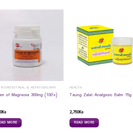
TROINTESTINAL & HEPATOBILIARY
HEALTH
am of Magnesia 300mg (100`s)
Taung Zalat Analgesic Balm 15g
0
Ks
2,750
Ks
EAD MORE
READ MORE