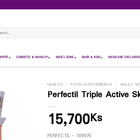
ch
XPERT
COSMETIC & MAKEUP
MEN’s ZONE
BABY & KIDS
MEDICARE EXCLUSIVE
HEALTH
/
FOOD SUPPLEMENTS
/
ADULT VI
Perfectil Triple Active S
15,700
Ks
PERFECTIL – 189970