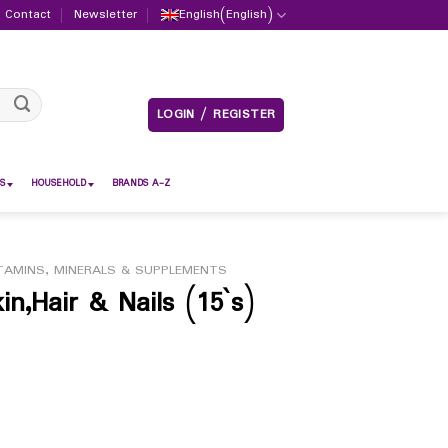
Contact
Newsletter
English
(
English
)
LOGIN / REGISTER
S
HOUSEHOLD
BRANDS A-Z
TAMINS, MINERALS & SUPPLEMENTS
kin,Hair & Nails (15`s)