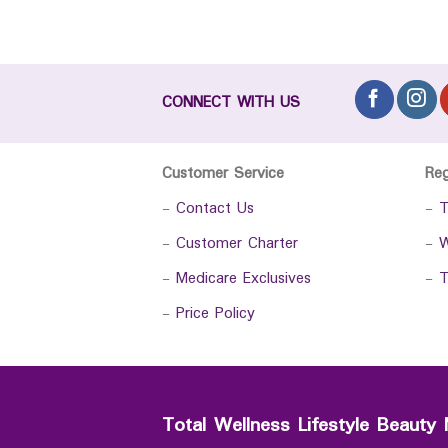
CONNECT WITH US
Customer Service
Re
-
Contact Us
-
T
-
Customer Charter
-
W
-
Medicare Exclusives
-
T
-
Price Policy
Total Wellness Lifestyle Beauty 