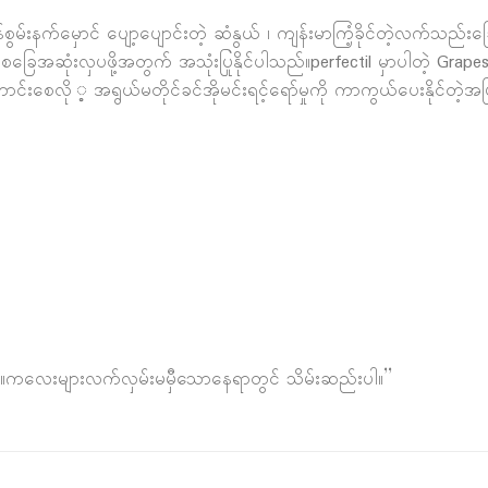
်းနက်မှောင် ပျော့ပျောင်းတဲ့ ဆံနွယ် ၊ ကျန်းမာကြံ့ခိုင်တဲ့လက်သည်းခြေ
ေအဆုံးလှပဖို့အတွက် အသုံးပြုနိုင်ပါသည်။perfectil မှာပါတဲ့ Grapes
ားကောင်းစေလို ့ အရွယ်မတိုင်ခင်အိုမင်းရင့်ရော်မှုကို ကာကွယ်ပေးနို
ပါ။ကလေးများလက်လှမ်းမမှီသောနေရာတွင် သိမ်းဆည်းပါ။”