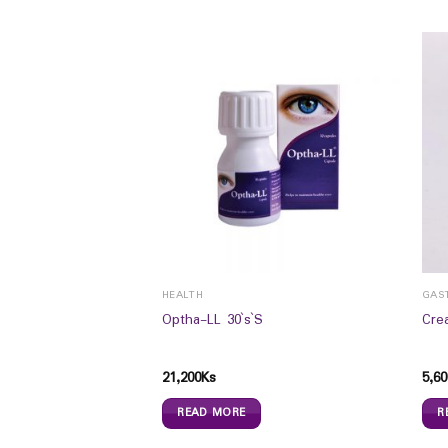
ROAT
HEALTH
GAS
nges 6`s (Lemon)
Optha-LL 30`s`S
Cre
21,200
Ks
5,60
READ MORE
R