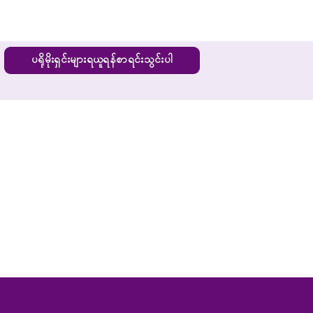
ပရိုမိုးရှင်းများရယူရန်စာရင်းသွင်းပါ