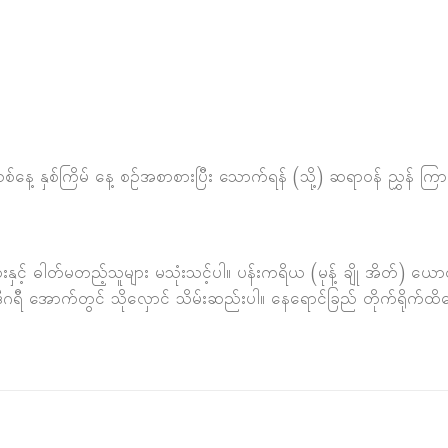
ေ့ နှစ်ကြိမ် နေ့ စဉ်အစာစားပြီး သောက်ရန် (သို့) ဆရာဝန် ညွှန် ကြ
နှင့် ဓါတ်မတည့်သူများ မသုံးသင့်ပါ။ ပန်းကရိယ (မုန့် ချို အိတ်) ယေ
၀ ဒီဂရီ အောက်တွင် သိုလှောင် သိမ်းဆည်းပါ။ နေရောင်ခြည် တိုက်ရိုက်