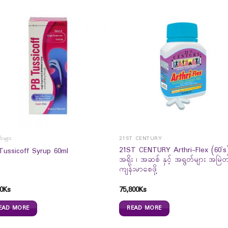
းများ
21ST CENTURY
21ST CENTURY Arthri-Flex (60`s
Tussicoff Syrup 60ml
အရိုး ၊ အဆစ် နှင့် အရွတ်များ အမြဲတ
ကျန်းမာစေဖို့
0
Ks
75,800
Ks
EAD MORE
READ MORE