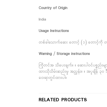
Country of Origin
India
Usage Instructions
တစ်ခါသောက်ဆေး တောင့် (၁) တောင့်ကို တစ်န
Warning / Storage instructions
ကြိုတင်အ သိပေးချက်။ ။ ဆေးပါဝင်ပစ္စည်းများ
ထားသိုသိမ်းဆည်းမှု အညွှန်း။ ။ အပူချိန် ၃
ဝေးရာတွင်ထားပါ။
RELATED PRODUCTS