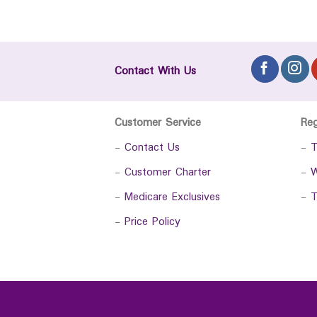
Contact With Us
Customer Service
Re
-
Contact Us
-
T
-
Customer Charter
-
W
-
Medicare Exclusives
-
T
-
Price Policy