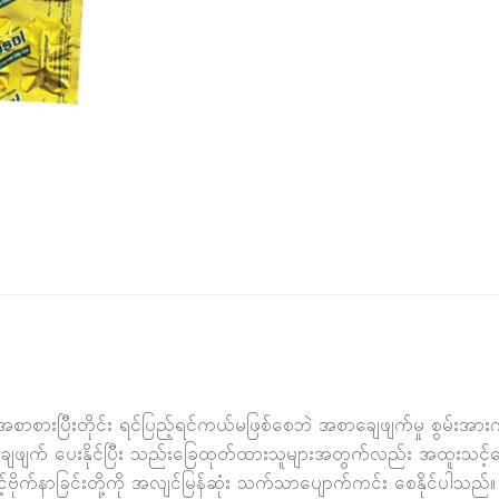
စားပြီးတိုင်း ရင်ပြည့်ရင်ကယ်မဖြစ်စေဘဲ အစာချေဖျက်မှု စွမ်းအားကိ
း ချေဖျက် ပေးနိုင်‌ပြီး သည်းခြေထုတ်ထားသူများအတွက်လည်း အထူးသင
ာင့်ဗိုက်နာခြင်းတို့ကို အလျင်မြန်ဆုံး သက်သာပျောက်ကင်း စေနိုင်ပါသည်။