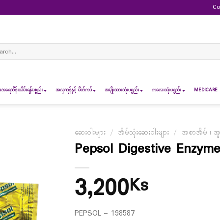
Co
ch
ရေထိန်းသိမ်းရန်ပစ္စည်း
အလှကုန်နှင့် မိတ်ကပ်
အမျိုးသားသုံးပစ္စည်း
ကလေးသုံးပစ္စည်း
MEDICARE 
ဆေးဝါးများ
/
အိမ်သုံးဆေးဝါးများ
/
အစာအိမ် ၊ အူ
Pepsol Digestive Enzyme
3,200
Ks
PEPSOL – 198587