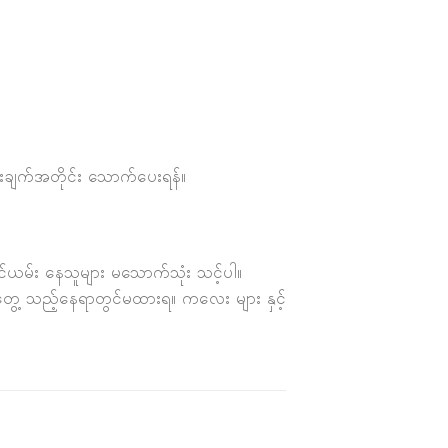
ားချက်အတိုင်း သောက်ပေးရန်။
ာင်ယမ်း နေသူများ မသောက်သုံး သင့်ပါ။
ထိတွေ့ သည့်နေရာတွင်မထားရ။ ကလေး များ နှင့်