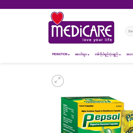
Skip
to
content
Sear
for:
PROMOTION
ဆေး၀ါးများ
တစ်ကိုယ်ရည်သုံးပစ္စည်း
အသားအ