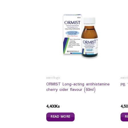
ဆေးဝါးများ
ဆေးဝါ
Probiotics Dietary
ORMIST Long-acting antihistamine
PB 
`s) – အစာအိမ် နှင့် အူ
cherry cider flavour (60ml)
်ကျန်းမာစေဖို့
4,400
Ks
4,50
READ MORE
R