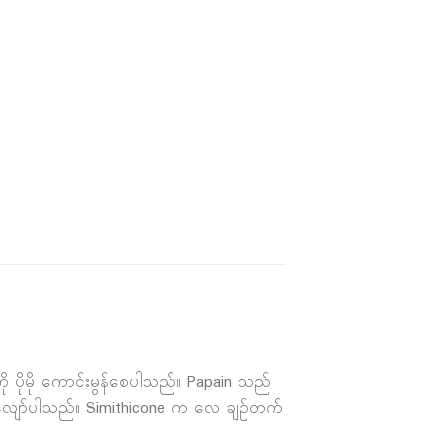
ု ပိုမို ကောင်းမွန်စေပါသည်။ Papain သည်
့်လျော်ပါသည်။ Simithicone က လေ ချဉ်တက်