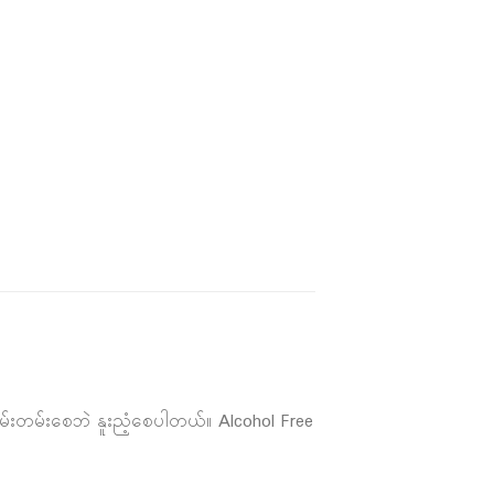
းတမ်းစေဘဲ နူးညံ့စေပါတယ်။ Alcohol Free