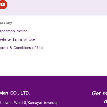
gulatory
rademark Notice
ebsite Terms of Use
erms & Conditions of Use
Get m
Mart CO., LTD.
d
 M tower, Ward 8/Kamayut township,