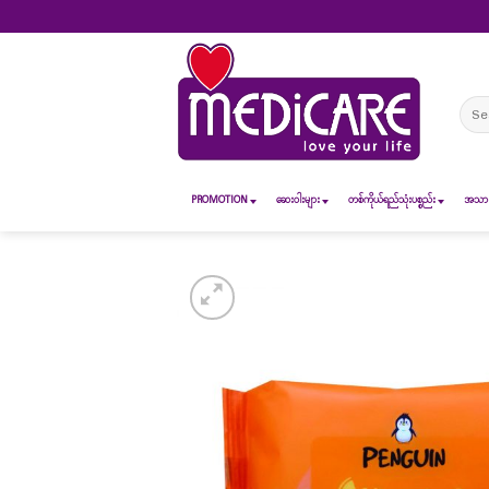
Skip
to
content
Sear
for:
PROMOTION
ဆေး၀ါးများ
တစ်ကိုယ်ရည်သုံးပစ္စည်း
အသားအ