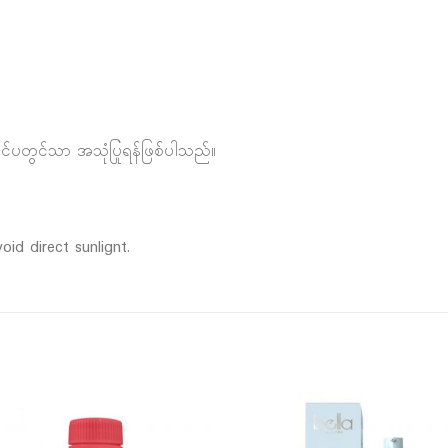
်ပြင်ပတွင်သာ အသုံပြုရန်ဖြစ်ပါသည်။
oid direct sunlignt.