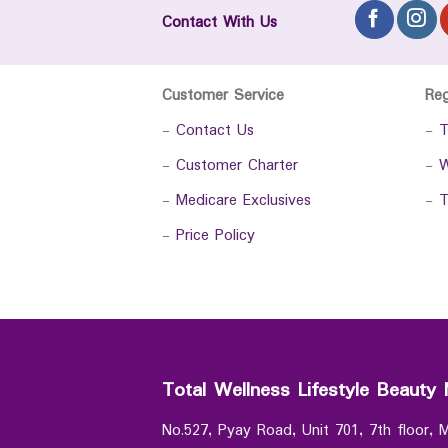
Contact With Us
Customer Service
Re
-
Contact Us
-
T
-
Customer Charter
-
W
-
Medicare Exclusives
-
T
-
Price Policy
Total Wellness Lifestyle Beauty 
No.527, Pyay Road, Unit 701, 7th floor,