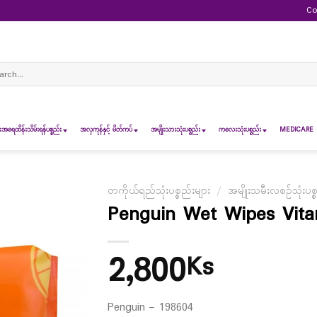
Co
ch
ရေထိန်းသိမ်းရန်ပစ္စည်း
အလှကုန်နှင့် မိတ်ကပ်
အမျိုးသားသုံးပစ္စည်း
ကလေးသုံးပစ္စည်း
MEDICARE 
တကိုယ်ရည်သုံးပစ္စည်းများ
/
အမျိုးသမီးလစဉ်သုံးပစ္
Penguin Wet Wipes Vita
2,800
Ks
Penguin – 198604