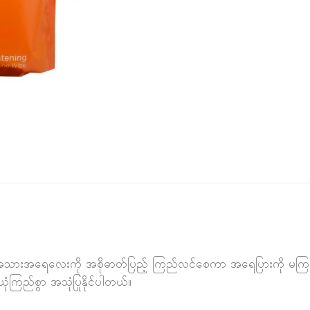
ဲ အသားအရေလေးကို အစိုဓာတ်ပြည့် ကြည်လင်စေကာ အရေပြားကို မကြမ်
ယုံကြည်စွာ အသုံပြုနိုင်ပါတယ်။