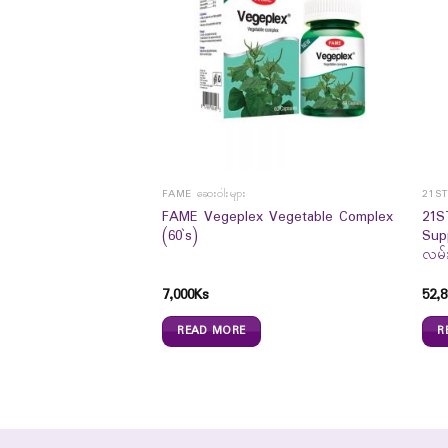
ာများ
FAME ဆေးဝါးများ
21S
um Carbonate D3 Mg
FAME Vegeplex Vegetable Complex
21S
(60`s)
Sup
လမ်း
7,000
Ks
52,8
READ MORE
R