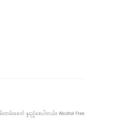
းတမ်းစေဘဲ နူးညံ့စေပါတယ်။ Alcohol Free