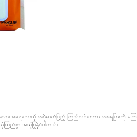
ဲ အသားအရေလေးကို အစိုဓာတ်ပြည့် ကြည်လင်စေကာ အရေပြားကို မကြမ်
ယုံကြည်စွာ အသုံပြုနိုင်ပါတယ်။