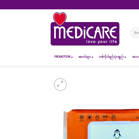
Skip
to
content
Sear
for:
PROMOTION
ဆေး၀ါးများ
တစ်ကိုယ်ရည်သုံးပစ္စည်း
အသားအ