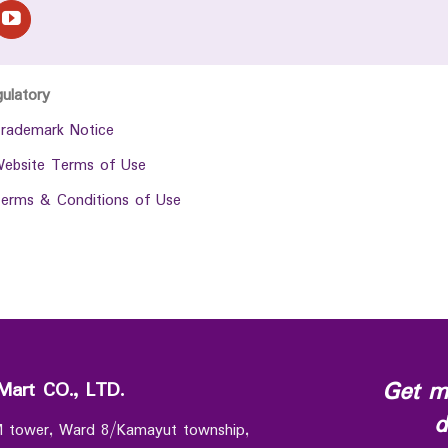
gulatory
rademark Notice
ebsite Terms of Use
erms & Conditions of Use
Get m
Mart CO., LTD.
d
 M tower, Ward 8/Kamayut township,