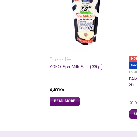
HO
ဂျီးချွတ်ဆပ်ပြာများ
Sav
emary Silky Hair Coat
YOKO Spa Milk Salt (330g)
FAME
FAM
30m
4,400
Ks
READ MORE
20,0
R