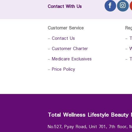
Contact With Us
Customer Service
Re
-
Contact Us
-
T
-
Customer Charter
-
W
-
Medicare Exclusives
-
T
-
Price Policy
Total Wellness Lifestyle Beauty 
No.527, Pyay Road, Unit 701, 7th floor,