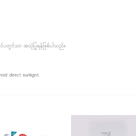
်ပြင်ပတွင်သာ အသုံပြုရန်ဖြစ်ပါသည်။
oid direct sunlignt.