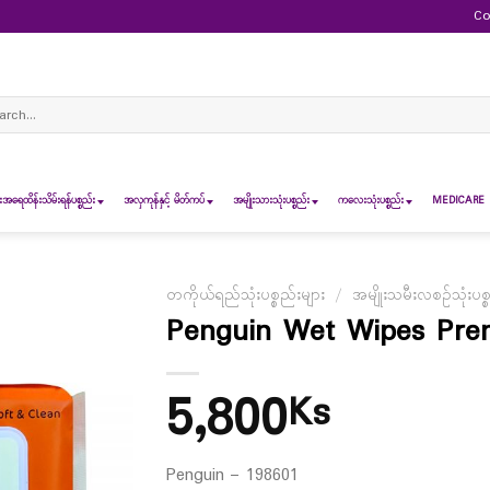
Co
ch
ရေထိန်းသိမ်းရန်ပစ္စည်း
အလှကုန်နှင့် မိတ်ကပ်
အမျိုးသားသုံးပစ္စည်း
ကလေးသုံးပစ္စည်း
MEDICARE 
တကိုယ်ရည်သုံးပစ္စည်းများ
/
အမျိုးသမီးလစဉ်သုံးပစ္
Penguin Wet Wipes Pre
5,800
Ks
Penguin – 198601