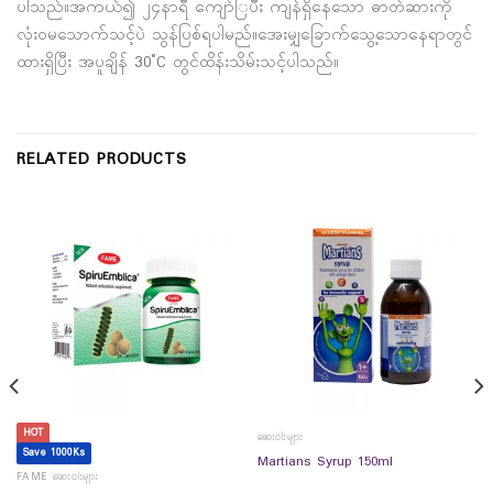
ပါသည်။အကယ်၍ ၂၄နာရီ ကျော်ြပီး ကျန်ရှိနေသော ဓာတ်ဆားကို
လုံးဝမသောက်သင့်ပဲ သွန်ပြစ်ရပါမည်။အေးမျှခြောက်သွေ့သောနေရာတွင်
ထားရှိပြီး အပူချိန် 30˚C တွင်ထိန်းသိမ်းသင့်ပါသည်။
RELATED PRODUCTS
HOT
ဆေးဝါးများ
Save 1000Ks
Martians Syrup 150ml
FAME ဆေးဝါးများ