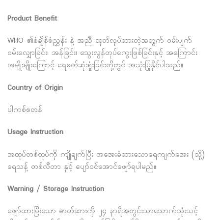
Product Benefit
WHO ၏စံချိန်စံညွှန်း နဲ့ အညီ ထုတ်လုပ်ထားတဲ့အတွက် ဝမ်းပျက်
ဝမ်းလျှောခြင်း၊ အန်ခြင်း၊ သွေးလွန်တုပ်ကွေးဖြစ်ခြင်းနှင့် အကြောင်း
အမျိုးမျိုးကြောင့် ရေဓတ်ဆုံးရှုံးခြင်းတို့တွင် အသုံးပြုနိုင်ပါသည်။
Country of Origin
ပါကစ်စတန်
Usage Instruction
အထုပ်တစ်ထုပ်ကို ကျိုချက်ပြီး အအေးခံထားသောရေကျက်အေး (သို့)
ရေသန့် တစ်လီတာ နှင့် ပျော်ဝင်အောင်ဖျော်ရပါမည်။
Warning / Storage Instruction
ဖျော်ထားပြီးသော ဓာတ်ဆားကို ၂၄ နာရီအတွင်းသာသောက်သုံးသင့်