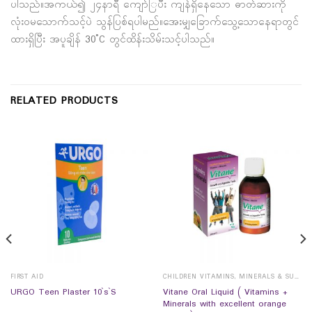
ပါသည်။အကယ်၍ ၂၄နာရီ ကျော်ြပီး ကျန်ရှိနေသော ဓာတ်ဆားကို
လုံးဝမသောက်သင့်ပဲ သွန်ပြစ်ရပါမည်။အေးမျှခြောက်သွေ့သောနေရာတွင်
ထားရှိပြီး အပူချိန် 30˚C တွင်ထိန်းသိမ်းသင့်ပါသည်။
RELATED PRODUCTS
FIRST AID
CHILDREN VITAMINS, MINERALS & SUPPLEMENTS
Vitane Oral Liquid ( Vitamins +
URGO Teen Plaster 10`s`S
Minerals with excellent orange