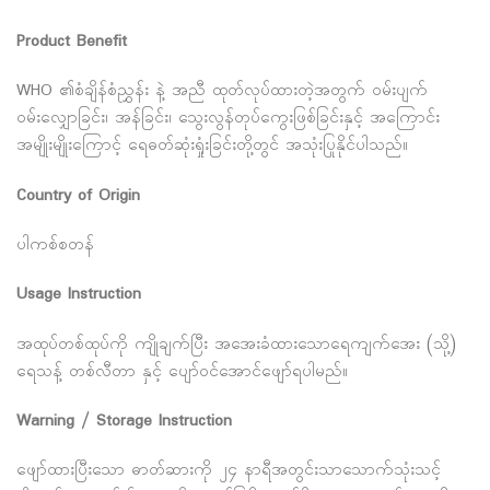
Product Benefit
WHO ၏စံချိန်စံညွှန်း နဲ့ အညီ ထုတ်လုပ်ထားတဲ့အတွက် ဝမ်းပျက်
ဝမ်းလျှောခြင်း၊ အန်ခြင်း၊ သွေးလွန်တုပ်ကွေးဖြစ်ခြင်းနှင့် အကြောင်း
အမျိုးမျိုးကြောင့် ရေဓတ်ဆုံးရှုံးခြင်းတို့တွင် အသုံးပြုနိုင်ပါသည်။
Country of Origin
ပါကစ်စတန်
Usage Instruction
အထုပ်တစ်ထုပ်ကို ကျိုချက်ပြီး အအေးခံထားသောရေကျက်အေး (သို့)
ရေသန့် တစ်လီတာ နှင့် ပျော်ဝင်အောင်ဖျော်ရပါမည်။
Warning / Storage Instruction
ဖျော်ထားပြီးသော ဓာတ်ဆားကို ၂၄ နာရီအတွင်းသာသောက်သုံးသင့်