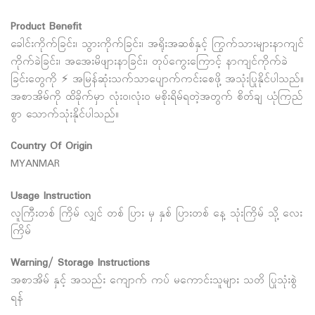
Product Benefit
ခေါင်းကိုက်ခြင်း၊ သွားကိုက်ခြင်း၊ အရိုးအဆစ်နှင့် ကြွက်သားများနာကျင်
ကိုက်ခဲခြင်း၊ အအေးမိဖျားနာခြင်း၊ တုပ်ကွေးကြောင့် နာကျင်ကိုက်ခဲ
ခြင်းတွေကို ⚡ အမြန်ဆုံးသက်သာပျောက်ကင်းစေဖို့ အသုံးပြုနိုင်ပါသည်။
အစာအိမ်ကို ထိခိုက်မှာ လုံးဝ၊လုံးဝ မစိုးရိမ်ရတဲ့အတွက် စိတ်ချ ယုံကြည်
စွာ သောက်သုံးနိုင်ပါသည်။
Country Of Origin
MYANMAR
Usage Instruction
လူကြီးတစ် ကြိမ် လျှင် တစ် ပြား မှ နှစ် ပြားတစ် နေ့ သုံးကြိမ် သို့ လေး
ကြိမ်
Warning/ Storage Instructions
အစာအိမ် နှင့် အသည်း ကျောက် ကပ် မကောင်းသူများ သတိ ပြုသုံးစွဲ
ရန်