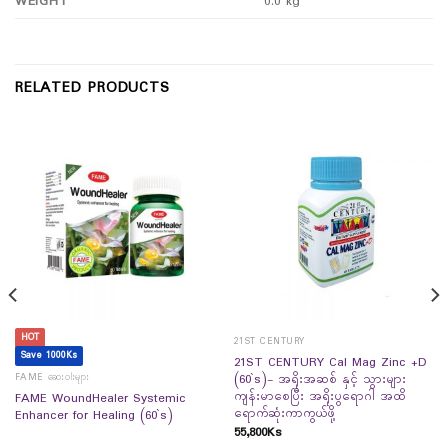
WEIGHT
0.0 kg
RELATED PRODUCTS
HOT
21ST CENTURY
Save 1000Ks
21ST CENTURY Cal Mag Zinc +D
FAME ဆေးဝါးများ
(60`s)- အရိုးအဆစ် နှင့် သွားများ
ကျန်းမာစေပြီး အရိုးပွရောဂါ အထိ
FAME WoundHealer Systemic
ရောက်ဆုံးကာကွယ်ဖို့
Enhancer for Healing (60`s)
55,800
Ks