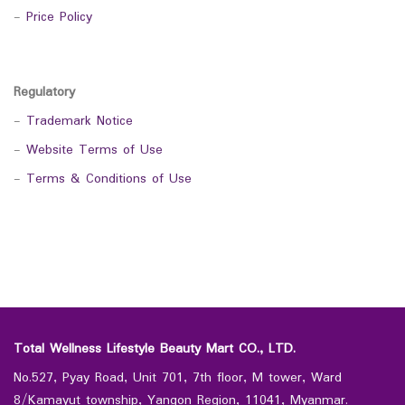
-
Price Policy
Regulatory
-
Trademark Notice
-
Website Terms of Use
-
Terms & Conditions of Use
Total Wellness Lifestyle Beauty Mart CO., LTD.
No.527, Pyay Road, Unit 701, 7th floor, M tower, Ward
8/Kamayut township, Yangon Region, 11041, Myanmar.