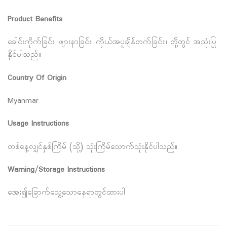
Product Benefits
ခေါင်းကိုက်ခြင်း၊ ဖျားနာခြင်း၊ ကိုယ်အပူချိန်တက်ခြင်း၊၊ တို့တွင် အသုံးပြု
နိုင်ပါသည်။
Country Of Origin
Myanmar
Usage Instructions
တစ်နေ့လျှင်နှစ်ကြိမ် (သို့) သုံးကြိမ်သောက်သုံးနိုင်ပါသည်။
Warning/Storage Instructions
အေး၍ခြောက်သွေ့သောနေရာတွင်ထားပါ