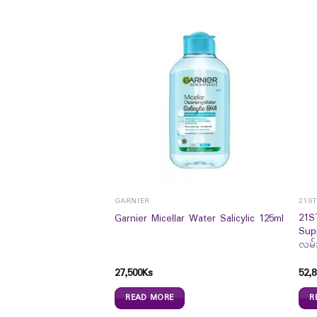
GARNIER
21S
21S
Garnier Micellar Water Salicylic 125ml
Sup
လမ်း
ica Natural
pplement (60`s)
27,500
Ks
52,8
READ MORE
R
s