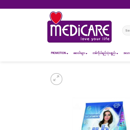
Skip
to
content
Sear
for:
PROMOTION
ဆေး၀ါးများ
တစ်ကိုယ်ရည်သုံးပစ္စည်း
အသားအ