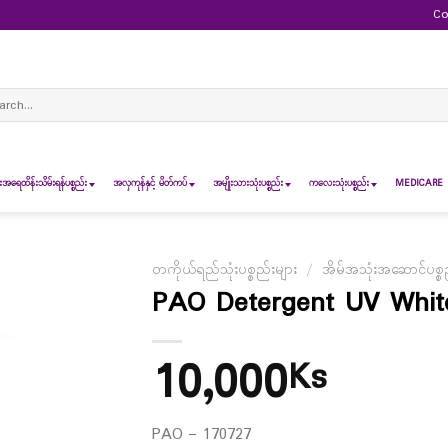
Co
ch
ရေထိန်းသိမ်းရန်ပစ္စည်း
အလှကုန်နှင့် မိတ်ကပ်
အမျိုးသားသုံးပစ္စည်း
ကလေးသုံးပစ္စည်း
MEDICARE 
တကိုယ်ရည်သုံးပစ္စည်းများ
/
အိမ်အသုံးအဆောင်ပစ္စည
PAO Detergent UV Whit
10,000
Ks
PAO – 170727