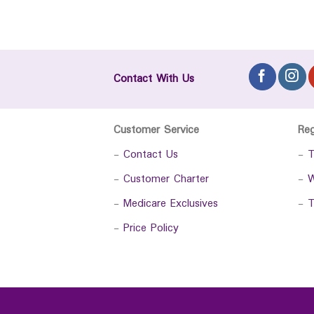
Contact With Us
Customer Service
Re
-
Contact Us
-
T
-
Customer Charter
-
W
-
Medicare Exclusives
-
T
-
Price Policy