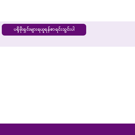
ပရိုမိုးရှင်းများရယူရန်စာရင်းသွင်းပါ